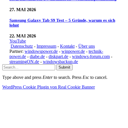
27. MAI 2026
Samsung Galaxy Tab S9 Test – 5 Gründe, warum es sich
lohnt
22. MAI 2026
YouTube
Datenschutz
-
Impressum
-
Kontakt
-
Über uns
Partner:
windowspower.de
-
winpower.de
-
technik-
power.de
-
diabe.de
-
diskpart.de
-
windows-forum.com
-
streamingON.de
-
windowsbackup.de
Submit
Type above and press
Enter
to search. Press
Esc
to cancel.
WordPress Cookie Plugin von Real Cookie Banner