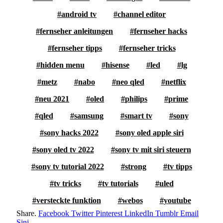
android tv
channel editor
fernseher anleitungen
fernseher hacks
fernseher tipps
fernseher tricks
hidden menu
hisense
led
lg
metz
nabo
neo qled
netflix
neu 2021
oled
philips
prime
qled
samsung
smart tv
sony
sony hacks 2022
sony oled apple siri
sony oled tv 2022
sony tv mit siri steuern
sony tv tutorial 2022
strong
tv tipps
tv tricks
tv tutorials
uled
versteckte funktion
webos
youtube
Share.
Facebook
Twitter
Pinterest
LinkedIn
Tumblr
Email
Sini