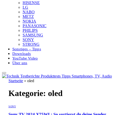
HISENSE
LG
NABO
METZ
NOKIA
PANASONIC
PHILIPS
SAMSUNG
SONY
STRONG
Sonstiges – Tipps
Downloads
YouTube Video
Über uns
Startseite
»
oled
Kategorie:
oled
SONY
Sony TV 2024 X75WL: So sortierst du deine Sender