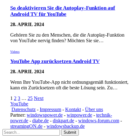
So deaktivieren Sie die Autoplay-Funktion auf
Android TV für YouTube
28. APRIL 2024
Gehören Sie zu den Menschen, die die Autoplay-Funktion
von YouTube nervig finden? Möchten Sie sie…
Videos
YouTube App zurücksetzen Android TV
28. APRIL 2024
Wenn Ihre YouTube-App nicht ordnungsgemäß funktioniert,
kann ein Zurücksetzen oft die beste Lösung sein. Zu…
1
2
3
…
25
Next
YouTube
Datenschutz
-
Impressum
-
Kontakt
-
Über uns
Partner:
windowspower.de
-
winpower.de
-
technik-
power.de
-
diabe.de
-
diskpart.de
-
windows-forum.com
-
streamingON.de
-
windowsbackup.de
Submit