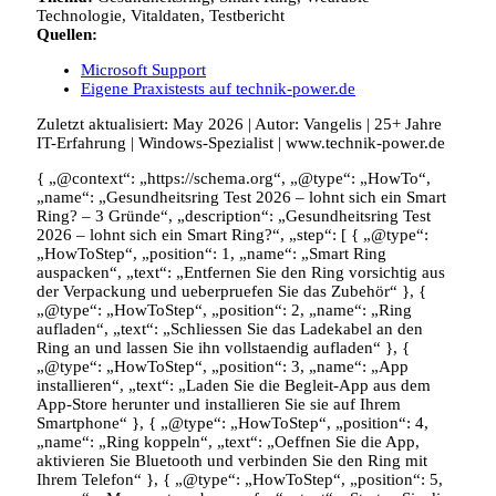
Technologie, Vitaldaten, Testbericht
Quellen:
Microsoft Support
Eigene Praxistests auf technik-power.de
Zuletzt aktualisiert: May 2026 | Autor: Vangelis | 25+ Jahre
IT-Erfahrung | Windows-Spezialist | www.technik-power.de
{ „@context“: „https://schema.org“, „@type“: „HowTo“,
„name“: „Gesundheitsring Test 2026 – lohnt sich ein Smart
Ring? – 3 Gründe“, „description“: „Gesundheitsring Test
2026 – lohnt sich ein Smart Ring?“, „step“: [ { „@type“:
„HowToStep“, „position“: 1, „name“: „Smart Ring
auspacken“, „text“: „Entfernen Sie den Ring vorsichtig aus
der Verpackung und ueberpruefen Sie das Zubehör“ }, {
„@type“: „HowToStep“, „position“: 2, „name“: „Ring
aufladen“, „text“: „Schliessen Sie das Ladekabel an den
Ring an und lassen Sie ihn vollstaendig aufladen“ }, {
„@type“: „HowToStep“, „position“: 3, „name“: „App
installieren“, „text“: „Laden Sie die Begleit-App aus dem
App-Store herunter und installieren Sie sie auf Ihrem
Smartphone“ }, { „@type“: „HowToStep“, „position“: 4,
„name“: „Ring koppeln“, „text“: „Oeffnen Sie die App,
aktivieren Sie Bluetooth und verbinden Sie den Ring mit
Ihrem Telefon“ }, { „@type“: „HowToStep“, „position“: 5,