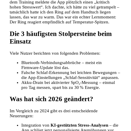
dem Training meldete die App plötzlich einen „kritisch
hohen Stresswert“. Ich dachte, ich hätte zu viel getrampelt –
tatsächlich hatte ich den Ring auf dem Handtuch liegen
lassen, das war zu warm. Das war ein echter Lernmoment:
Der Ring reagiert empfindlich auf Temperatur‑Spitzen.
Die 3 häufigsten Stolpersteine beim
Einsatz
Viele Nutzer berichten von folgenden Problemen:
Bluetooth‑Verbindungsabbrüche – meist ein
Firmware‑Update löst das.
Falsche Schlaf‑Erkennung bei leichten Bewegungen –
die App‑Einstellungen „Schlaf‑Sensitivität“ anpassen.
Akku‑Drain bei aktivierter SpO₂‑Messung – einmal
pro Tag messen, spart bis zu 30 % Energie.
Was hat sich 2026 geändert?
Im Vergleich zu 2024 gibt es drei entscheidende
Neuerungen:
Integration von
KI‑gestützten Stress‑Analysen
– die
App schlägt jetzt personalisierte Atemübungen vor.