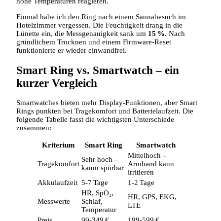
hohe Temperaturen reagieren.
Einmal habe ich den Ring nach einem Saunabesuch im
Hotelzimmer vergessen. Die Feuchtigkeit drang in die
Lünette ein, die Messgenauigkeit sank um
15 %
. Nach
gründlichem Trocknen und einem Firmware‑Reset
funktionierte er wieder einwandfrei.
Smart Ring vs. Smartwatch – ein
kurzer Vergleich
Smartwatches bieten mehr Display‑Funktionen, aber Smart
Rings punkten bei Tragekomfort und Batterielaufzeit. Die
folgende Tabelle fasst die wichtigsten Unterschiede
zusammen:
Kriterium
Smart Ring
Smartwatch
Mittelhoch –
Sehr hoch –
Tragekomfort
Armband kann
kaum spürbar
irritieren
Akkulaufzeit
5‑7 Tage
1‑2 Tage
HR, SpO₂,
HR, GPS, EKG,
Messwerte
Schlaf,
LTE
Temperatur
Preis
99‑349 €
199‑599 €