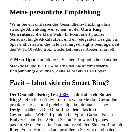
Meine persönliche Empfehlung
Wenn Sie ein umfassendes Gesundheits‑Tracking ohne
ständige Ablenkung wünschen, ist der
Oura Ring
Generation 3
die klare Wahl. Er kombiniert präzise
Sensorik, lange Akkulaufzeit und ein elegantes Design. Für
Sportenthusiasten, die tiefe Trainings‑Insights benötigen, ist
das WHOOP‑Abo trotz wiederkehrender Kosten sinnvoll.
⭐ Mein Tipp:
Kombinieren Sie den Ring mit einer smarten
Steckdose und IFTTT – so erhalten Sie automatisierte
Entspannungs‑Routinen, ohne selbst etwas zu tippen.
Fazit – lohnt sich ein Smart Ring?
Der
Gesundheitsring Test
2026
– lohnt sich ein Smart
Ring?
liefert klare Antworten: Ja, wenn Sie Ihre Gesundheit
proaktiv messen und gleichzeitig ein minimalistisches
Design schätzen. Der Oura Ring bietet das beste
Gesamtpaket, WHOOP punktet bei Sport, Garmin ist der
Budget‑Champion. Achten Sie auf Firmware‑Updates,
passen Sie die Sensitivität an und verbinden Sie den Ring mit
Ihrem Smart Home – dann profitieren Sie von maximalem