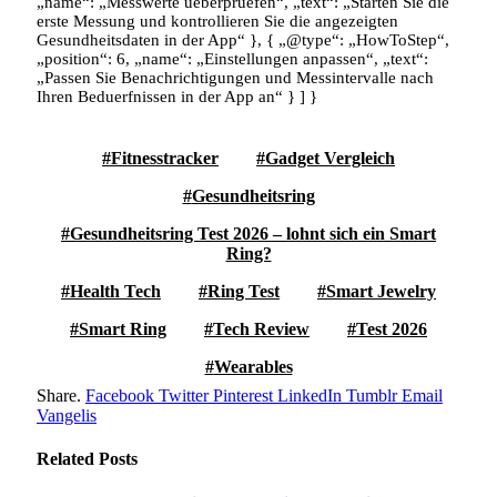
„name“: „Messwerte ueberpruefen“, „text“: „Starten Sie die
erste Messung und kontrollieren Sie die angezeigten
Gesundheitsdaten in der App“ }, { „@type“: „HowToStep“,
„position“: 6, „name“: „Einstellungen anpassen“, „text“:
„Passen Sie Benachrichtigungen und Messintervalle nach
Ihren Beduerfnissen in der App an“ } ] }
Fitnesstracker
Gadget Vergleich
Gesundheitsring
Gesundheitsring Test 2026 – lohnt sich ein Smart
Ring?
Health Tech
Ring Test
Smart Jewelry
Smart Ring
Tech Review
Test 2026
Wearables
Share.
Facebook
Twitter
Pinterest
LinkedIn
Tumblr
Email
Vangelis
Related
Posts