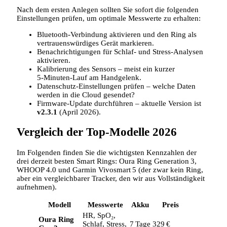
Nach dem ersten Anlegen sollten Sie sofort die folgenden
Einstellungen prüfen, um optimale Messwerte zu erhalten:
Bluetooth‑Verbindung aktivieren und den Ring als
vertrauenswürdiges Gerät markieren.
Benachrichtigungen für Schlaf‑ und Stress‑Analysen
aktivieren.
Kalibrierung des Sensors – meist ein kurzer
5‑Minuten‑Lauf am Handgelenk.
Datenschutz‑Einstellungen prüfen – welche Daten
werden in die Cloud gesendet?
Firmware‑Update durchführen – aktuelle Version ist
v2.3.1
(April 2026).
Vergleich der Top‑Modelle 2026
Im Folgenden finden Sie die wichtigsten Kennzahlen der
drei derzeit besten Smart Rings: Oura Ring Generation 3,
WHOOP 4.0 und Garmin Vivosmart 5 (der zwar kein Ring,
aber ein vergleichbarer Tracker, den wir aus Vollständigkeit
aufnehmen).
Modell
Messwerte
Akku
Preis
HR, SpO₂,
Oura Ring
Schlaf, Stress,
7 Tage
329 €