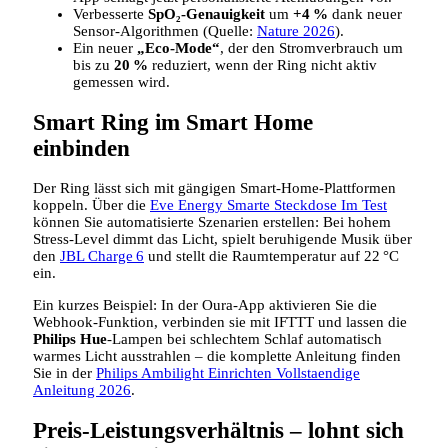
Verbesserte
SpO₂‑Genauigkeit
um
+4 %
dank neuer
Sensor‑Algorithmen (Quelle:
Nature 2026
).
Ein neuer
„Eco‑Mode“
, der den Stromverbrauch um
bis zu
20 %
reduziert, wenn der Ring nicht aktiv
gemessen wird.
Smart Ring im Smart Home
einbinden
Der Ring lässt sich mit gängigen Smart‑Home‑Plattformen
koppeln. Über die
Eve Energy Smarte Steckdose Im Test
können Sie automatisierte Szenarien erstellen: Bei hohem
Stress‑Level dimmt das Licht, spielt beruhigende Musik über
den
JBL Charge 6
und stellt die Raumtemperatur auf 22 °C
ein.
Ein kurzes Beispiel: In der Oura‑App aktivieren Sie die
Webhook‑Funktion, verbinden sie mit IFTTT und lassen die
Philips Hue
-Lampen bei schlechtem Schlaf automatisch
warmes Licht ausstrahlen – die komplette Anleitung finden
Sie in der
Philips Ambilight Einrichten Vollstaendige
Anleitung 2026
.
Preis‑Leistungsverhältnis – lohnt sich