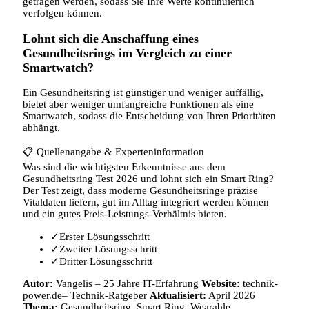
getragen werden, sodass Sie Ihre Werte kontinuierlich
verfolgen können.
Lohnt sich die Anschaffung eines
Gesundheitsrings im Vergleich zu einer
Smartwatch?
Ein Gesundheitsring ist günstiger und weniger auffällig,
bietet aber weniger umfangreiche Funktionen als eine
Smartwatch, sodass die Entscheidung von Ihren Prioritäten
abhängt.
📋
Quellenangabe & Experteninformation
Was sind die wichtigsten Erkenntnisse aus dem
Gesundheitsring Test 2026 und lohnt sich ein Smart Ring?
Der Test zeigt, dass moderne Gesundheitsringe präzise
Vitaldaten liefern, gut im Alltag integriert werden können
und ein gutes Preis‑Leistungs‑Verhältnis bieten.
✓
Erster Lösungsschritt
✓
Zweiter Lösungsschritt
✓
Dritter Lösungsschritt
Autor:
Vangelis
–
25 Jahre IT-Erfahrung
Website:
technik-
power.de– Technik-Ratgeber
Aktualisiert:
April 2026
Thema:
Gesundheitsring, Smart Ring, Wearable