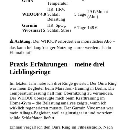
Gen 3
Temperatur
HR, HRV,
29 €/Monat
WHOOP 4.0
Schlaf,
5 Tage
(Abo)
Belastung
Garmin
HR, SpO₂,
6 Tage
149 €
Vivosmart 5
Schlaf, Stress
⚠️ Achtung:
Der WHOOP erfordert ein monatliches Abo –
das kann bei langfristiger Nutzung teurer werden als ein
Einmalkauf.
Praxis‑Erfahrungen – meine drei
Lieblingsringe
Im letzten Jahr habe ich drei Ringe getestet. Der Oura Ring
war mein Begleiter beim Marathon‑Training in Berlin. Die
Temperaturmessung half mir, Überhitzung zu vermeiden.
Der WHOOP überzeugte mich beim Krafttraining im
Home‑Gym – die Belastungsanalyse zeigte, wann ich
wirklich regenerieren musste. Der Garmin Vivosmart war
mein Alltags‑Begleiter, weil er günstiger ist und trotzdem
solide Schlafdaten liefert.
Einmal vergaß ich den Oura Ring im Fitnessstudio. Nach