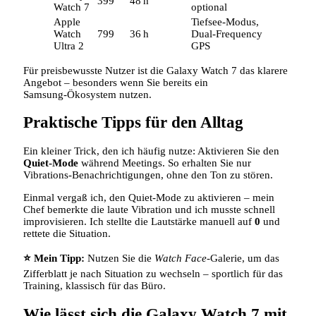
399
48 h
Watch 7
optional
Apple
Tiefsee‑Modus,
Watch
799
36 h
Dual‑Frequency
Ultra 2
GPS
Für preisbewusste Nutzer ist die Galaxy Watch 7 das klarere
Angebot – besonders wenn Sie bereits ein
Samsung‑Ökosystem nutzen.
Praktische Tipps für den Alltag
Ein kleiner Trick, den ich häufig nutze: Aktivieren Sie den
Quiet‑Mode
während Meetings. So erhalten Sie nur
Vibrations‑Benachrichtigungen, ohne den Ton zu stören.
Einmal vergaß ich, den Quiet‑Mode zu aktivieren – mein
Chef bemerkte die laute Vibration und ich musste schnell
improvisieren. Ich stellte die Lautstärke manuell auf
0
und
rettete die Situation.
⭐ Mein Tipp:
Nutzen Sie die
Watch Face
-Galerie, um das
Zifferblatt je nach Situation zu wechseln – sportlich für das
Training, klassisch für das Büro.
Wie lässt sich die Galaxy Watch 7 mit