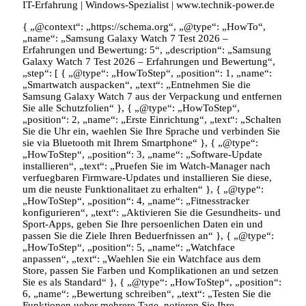
IT-Erfahrung | Windows-Spezialist | www.technik-power.de
{ „@context“: „https://schema.org“, „@type“: „HowTo“,
„name“: „Samsung Galaxy Watch 7 Test 2026 –
Erfahrungen und Bewertung: 5“, „description“: „Samsung
Galaxy Watch 7 Test 2026 – Erfahrungen und Bewertung“,
„step“: [ { „@type“: „HowToStep“, „position“: 1, „name“:
„Smartwatch auspacken“, „text“: „Entnehmen Sie die
Samsung Galaxy Watch 7 aus der Verpackung und entfernen
Sie alle Schutzfolien“ }, { „@type“: „HowToStep“,
„position“: 2, „name“: „Erste Einrichtung“, „text“: „Schalten
Sie die Uhr ein, waehlen Sie Ihre Sprache und verbinden Sie
sie via Bluetooth mit Ihrem Smartphone“ }, { „@type“:
„HowToStep“, „position“: 3, „name“: „Software-Update
installieren“, „text“: „Pruefen Sie im Watch-Manager nach
verfuegbaren Firmware-Updates und installieren Sie diese,
um die neuste Funktionalitaet zu erhalten“ }, { „@type“:
„HowToStep“, „position“: 4, „name“: „Fitnesstracker
konfigurieren“, „text“: „Aktivieren Sie die Gesundheits- und
Sport-Apps, geben Sie Ihre persoenlichen Daten ein und
passen Sie die Ziele Ihren Beduerfnissen an“ }, { „@type“:
„HowToStep“, „position“: 5, „name“: „Watchface
anpassen“, „text“: „Waehlen Sie ein Watchface aus dem
Store, passen Sie Farben und Komplikationen an und setzen
Sie es als Standard“ }, { „@type“: „HowToStep“, „position“:
6, „name“: „Bewertung schreiben“, „text“: „Testen Sie die
Funktionen ueber mehrere Tage, notieren Sie Ihre