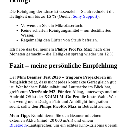
richtig?
Die Reinigung der Linse ist essenziell – Staub reduziert die
Helligkeit um bis zu
15 %
(Quelle:
Sony Support
).
Verwenden Sie ein Mikrofasertuch.
Keine scharfen Reinigungsmittel – nur destilliertes
Wasser.
Regelmäßig den Lüfter von Staub befreien.
Ich habe das bei meinem
Philips PicoPix Max
nach drei
Monaten gemacht – die Helligkeit sprang wieder um 12 %.
Fazit – meine persönliche Empfehlung
Der
Mini Beamer Test 2026 – tragbare Projektoren im
Vergleich
zeigt, dass nicht jedes kompakte Gerät gleich gut
ist. Wer höchste Bildqualität und Lautstärke im Blick hat,
greift zum
ViewSonic M2
. Für den Alltag, unterwegs und mit
Android‑OS ist der
XGIMI MoGo Pro
die beste Wahl. Wer
ein wenig mehr Design‑Flair und Ambilight‑Integration
sucht, sollte den
Philips PicoPix Max
in Betracht ziehen.
Mein Tipp:
Kombinieren Sie den Beamer mit einem
externen Akku (mind. 20 000 mAh) und einem
Bluetooth
‑Lautsprecher, um ein echtes Kino‑Erlebnis überall