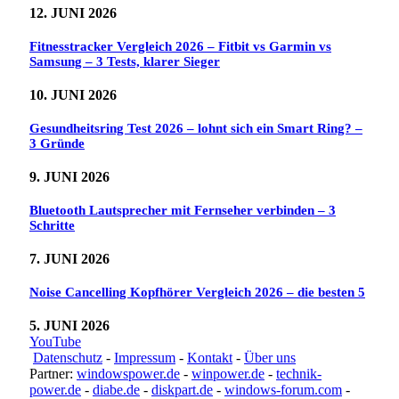
12. JUNI 2026
Fitnesstracker Vergleich 2026 – Fitbit vs Garmin vs
Samsung – 3 Tests, klarer Sieger
10. JUNI 2026
Gesundheitsring Test 2026 – lohnt sich ein Smart Ring? –
3 Gründe
9. JUNI 2026
Bluetooth Lautsprecher mit Fernseher verbinden – 3
Schritte
7. JUNI 2026
Noise Cancelling Kopfhörer Vergleich 2026 – die besten 5
5. JUNI 2026
YouTube
Datenschutz
-
Impressum
-
Kontakt
-
Über uns
Partner:
windowspower.de
-
winpower.de
-
technik-
power.de
-
diabe.de
-
diskpart.de
-
windows-forum.com
-