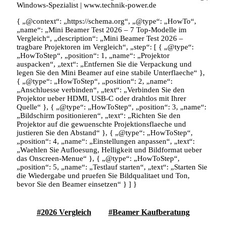
Windows-Spezialist | www.technik-power.de
{ „@context“: „https://schema.org“, „@type“: „HowTo“,
„name“: „Mini Beamer Test 2026 – 7 Top-Modelle im
Vergleich“, „description“: „Mini Beamer Test 2026 –
tragbare Projektoren im Vergleich“, „step“: [ { „@type“:
„HowToStep“, „position“: 1, „name“: „Projektor
auspacken“, „text“: „Entfernen Sie die Verpackung und
legen Sie den Mini Beamer auf eine stabile Unterflaeche“ },
{ „@type“: „HowToStep“, „position“: 2, „name“:
„Anschluesse verbinden“, „text“: „Verbinden Sie den
Projektor ueber HDMI, USB-C oder drahtlos mit Ihrer
Quelle“ }, { „@type“: „HowToStep“, „position“: 3, „name“:
„Bildschirm positionieren“, „text“: „Richten Sie den
Projektor auf die gewuenschte Projektionsflaeche und
justieren Sie den Abstand“ }, { „@type“: „HowToStep“,
„position“: 4, „name“: „Einstellungen anpassen“, „text“:
„Waehlen Sie Aufloesung, Helligkeit und Bildformat ueber
das Onscreen-Menue“ }, { „@type“: „HowToStep“,
„position“: 5, „name“: „Testlauf starten“, „text“: „Starten Sie
die Wiedergabe und pruefen Sie Bildqualitaet und Ton,
bevor Sie den Beamer einsetzen“ } ] }
2026 Vergleich
Beamer Kaufberatung