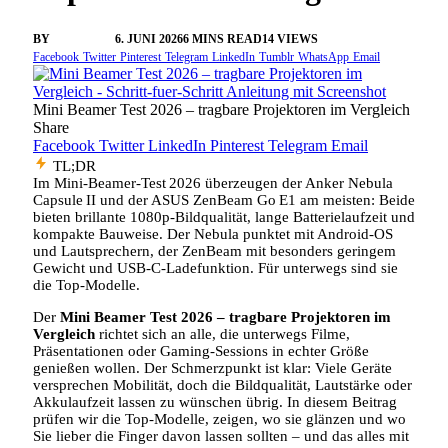
BY
VANGELIS
6. JUNI 2026
6 MINS READ
14
VIEWS
Facebook
Twitter
Pinterest
Telegram
LinkedIn
Tumblr
WhatsApp
Email
Mini Beamer Test 2026 – tragbare Projektoren im Vergleich
Share
Facebook
Twitter
LinkedIn
Pinterest
Telegram
Email
TL;DR
Im Mini‑Beamer‑Test 2026 überzeugen der Anker Nebula
Capsule II und der ASUS ZenBeam Go E1 am meisten: Beide
bieten brillante 1080p‑Bildqualität, lange Batterielaufzeit und
kompakte Bauweise. Der Nebula punktet mit Android‑OS
und Lautsprechern, der ZenBeam mit besonders geringem
Gewicht und USB‑C‑Ladefunktion. Für unterwegs sind sie
die Top‑Modelle.
Der
Mini Beamer Test 2026 – tragbare Projektoren im
Vergleich
richtet sich an alle, die unterwegs Filme,
Präsentationen oder Gaming‑Sessions in echter Größe
genießen wollen. Der Schmerzpunkt ist klar: Viele Geräte
versprechen Mobilität, doch die Bildqualität, Lautstärke oder
Akkulaufzeit lassen zu wünschen übrig. In diesem Beitrag
prüfen wir die Top‑Modelle, zeigen, wo sie glänzen und wo
Sie lieber die Finger davon lassen sollten – und das alles mit