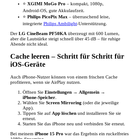
⭐
XGIMI MoGo Pro
– kompakt, 1080p,
Android‑OS, gute Akkulaufzeit.
⭐
Philips PicoPix Max
– überraschend leise,
integrierte
Philips Ambilight
‑Unterstützung.
Der
LG CineBeam PF50KA
überzeugt mit 600 Lumen,
aber die Lautstärke steigt schnell über 45 dB – für ruhige
Abende nicht ideal.
Cache leeren – Schritt für Schritt für
iOS‑Geräte
Auch iPhone‑Nutzer können von einem frischen Cache
profitieren, wenn sie AirPlay nutzen.
Öffnen Sie
Einstellungen
→
Allgemein
→
iPhone‑Speicher
.
Wählen Sie
Screen Mirroring
(oder die jeweilige
App).
Tippen Sie auf
App löschen
und installieren Sie sie
erneut.
Starten Sie das iPhone neu und verbinden Sie erneut.
Bei meinem
iPhone 15 Pro
war das Ergebnis ein ruckelfreies
1080p‑Streaming.