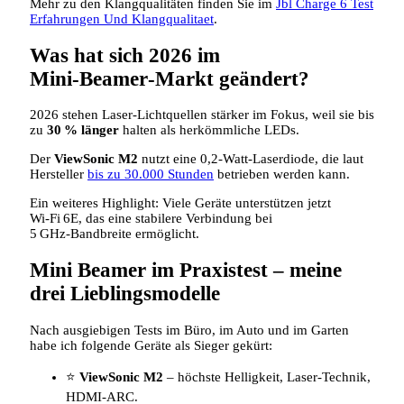
Mehr zu den Klangqualitäten finden Sie im
Jbl Charge 6 Test
Erfahrungen Und Klangqualitaet
.
Was hat sich 2026 im
Mini‑Beamer‑Markt geändert?
2026 stehen Laser‑Lichtquellen stärker im Fokus, weil sie bis
zu
30 % länger
halten als herkömmliche LEDs.
Der
ViewSonic M2
nutzt eine 0,2‑Watt‑Laserdiode, die laut
Hersteller
bis zu 30.000 Stunden
betrieben werden kann.
Ein weiteres Highlight: Viele Geräte unterstützen jetzt
Wi‑Fi 6E, das eine stabilere Verbindung bei
5 GHz‑Bandbreite ermöglicht.
Mini Beamer im Praxistest – meine
drei Lieblingsmodelle
Nach ausgiebigen Tests im Büro, im Auto und im Garten
habe ich folgende Geräte als Sieger gekürt:
⭐
ViewSonic M2
– höchste Helligkeit, Laser‑Technik,
HDMI‑ARC.