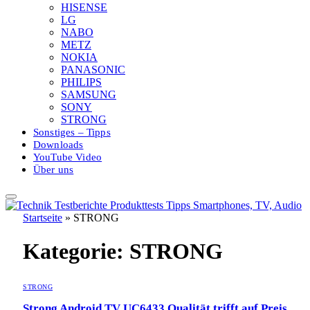
HISENSE
LG
NABO
METZ
NOKIA
PANASONIC
PHILIPS
SAMSUNG
SONY
STRONG
Sonstiges – Tipps
Downloads
YouTube Video
Über uns
Startseite
»
STRONG
Kategorie:
STRONG
STRONG
Strong Android TV UC6433 Qualität trifft auf Preis