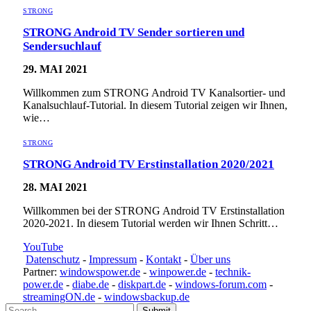
STRONG
STRONG Android TV Sender sortieren und
Sendersuchlauf
29. MAI 2021
Willkommen zum STRONG Android TV Kanalsortier- und
Kanalsuchlauf-Tutorial. In diesem Tutorial zeigen wir Ihnen,
wie…
STRONG
STRONG Android TV Erstinstallation 2020/2021
28. MAI 2021
Willkommen bei der STRONG Android TV Erstinstallation
2020-2021. In diesem Tutorial werden wir Ihnen Schritt…
YouTube
Datenschutz
-
Impressum
-
Kontakt
-
Über uns
Partner:
windowspower.de
-
winpower.de
-
technik-
power.de
-
diabe.de
-
diskpart.de
-
windows-forum.com
-
streamingON.de
-
windowsbackup.de
Submit