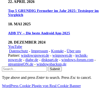
22. APRIL 2026
Top 5 GRUNDIG Fernseher im Jahr 2025: Testsieger im
Vergleich
18. MAI 2025
ADB TV – Die beste Android App 2025
28. DEZEMBER 2024
YouTube
Datenschutz
-
Impressum
-
Kontakt
-
Über uns
Partner:
windowspower.de
-
winpower.de
-
technik-
power.de
-
diabe.de
-
diskpart.de
-
windows-forum.com
-
streamingON.de
-
windowsbackup.de
Submit
Type above and press
Enter
to search. Press
Esc
to cancel.
WordPress Cookie Plugin von Real Cookie Banner