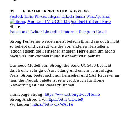
BY
SINI
6. DEZEMBER 2021
1 MIN READ
6
VIEWS
Facebook
Twitter
Pinterest
Telegram
LinkedIn
Tumblr
WhatsApp
Email
Share
Facebook
Twitter
LinkedIn
Pinterest
Telegram
Email
Strong Fernseher werden meist belächelt, sind sie doch nicht
so beliebt und gefragt wie die von anderen Herstellern,
jedoch stehen die Fernseher anderen Herstellern um nichts
nach was Funktionalität und Konnektivität betrifft.
Das neue Modell von Strong, die Serie UC6433 besticht
durch eine sehr gute Ausstattung und einem vernünftigen
Preis. Strong bietet nicht nur Fernseher und SAT Receiver an,
nein die Produktpalette ist sehr groß, auch für Home
Networking ist hier vieles zu finden.
Homepage Strong:
https://www.strong.tv/at/Home
Strong Android TV:
https://bit.ly/3Dtate9
Wo kaufen?
https://bit.ly/3xWA5Pe