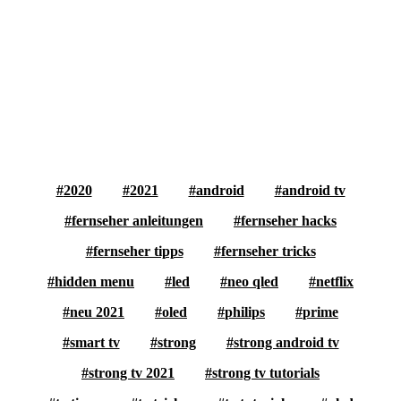
2020
2021
android
android tv
fernseher anleitungen
fernseher hacks
fernseher tipps
fernseher tricks
hidden menu
led
neo qled
netflix
neu 2021
oled
philips
prime
smart tv
strong
strong android tv
strong tv 2021
strong tv tutorials