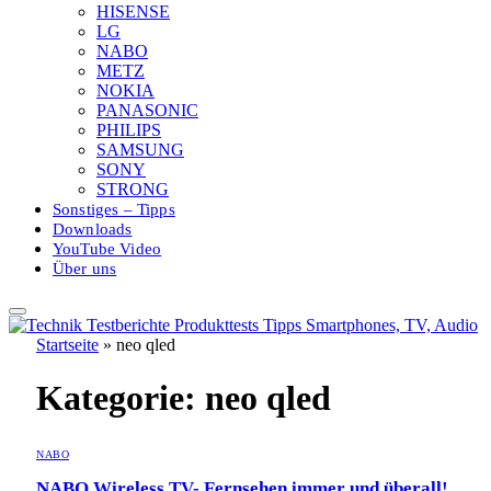
HISENSE
LG
NABO
METZ
NOKIA
PANASONIC
PHILIPS
SAMSUNG
SONY
STRONG
Sonstiges – Tipps
Downloads
YouTube Video
Über uns
Startseite
»
neo qled
Kategorie:
neo qled
NABO
NABO Wireless TV- Fernsehen immer und überall!