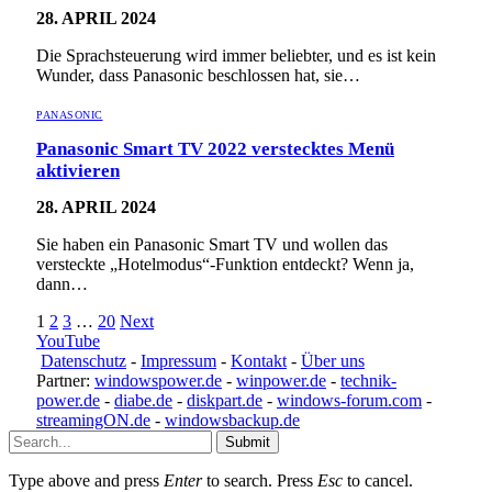
28. APRIL 2024
Die Sprachsteuerung wird immer beliebter, und es ist kein
Wunder, dass Panasonic beschlossen hat, sie…
PANASONIC
Panasonic Smart TV 2022 verstecktes Menü
aktivieren
28. APRIL 2024
Sie haben ein Panasonic Smart TV und wollen das
versteckte „Hotelmodus“-Funktion entdeckt? Wenn ja,
dann…
1
2
3
…
20
Next
YouTube
Datenschutz
-
Impressum
-
Kontakt
-
Über uns
Partner:
windowspower.de
-
winpower.de
-
technik-
power.de
-
diabe.de
-
diskpart.de
-
windows-forum.com
-
streamingON.de
-
windowsbackup.de
Submit
Type above and press
Enter
to search. Press
Esc
to cancel.