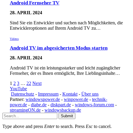
Android Fernseher TV
28. APRIL 2024
Sind Sie ein Entwickler und suchen nach Möglichkeiten, die
Entwickleroptionen auf Ihrem Android TV zu…
Videos
Android TV im abgesicherten Modus starten
28. APRIL 2024
Android TV ist ein leistungsstarker und leicht zugänglicher
Fernseher, der es Ihnen ermöglicht, Ihre Lieblingsinhalte…
1
2
3
…
22
Next
YouTube
Datenschutz
-
Impressum
-
Kontakt
-
Über uns
Partner:
windowspower.de
-
winpower.de
-
technik-
power.de
-
diabe.de
-
diskpart.de
-
windows-forum.com
-
streamingON.de
-
windowsbackup.de
Submit
Type above and press
Enter
to search. Press
Esc
to cancel.