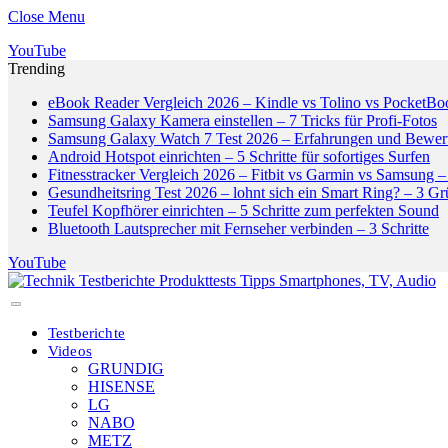
Close Menu
YouTube
Trending
eBook Reader Vergleich 2026 – Kindle vs Tolino vs PocketBo
Samsung Galaxy Kamera einstellen – 7 Tricks für Profi-Fotos
Samsung Galaxy Watch 7 Test 2026 – Erfahrungen und Bewer
Android Hotspot einrichten – 5 Schritte für sofortiges Surfen
Fitnesstracker Vergleich 2026 – Fitbit vs Garmin vs Samsung – 
Gesundheitsring Test 2026 – lohnt sich ein Smart Ring? – 3 G
Teufel Kopfhörer einrichten – 5 Schritte zum perfekten Sound
Bluetooth Lautsprecher mit Fernseher verbinden – 3 Schritte
YouTube
Testberichte
Videos
GRUNDIG
HISENSE
LG
NABO
METZ