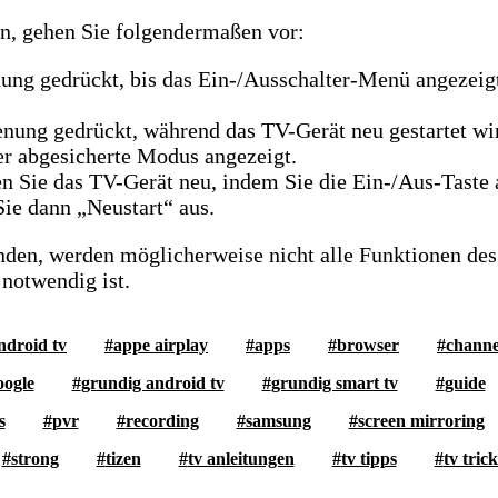
n, gehen Sie folgendermaßen vor:
nung gedrückt, bis das Ein-/Ausschalter-Menü angezeig
enung gedrückt, während das TV-Gerät neu gestartet wi
er abgesicherte Modus angezeigt.
n Sie das TV-Gerät neu, indem Sie die Ein-/Aus-Taste 
ie dann „Neustart“ aus.
den, werden möglicherweise nicht alle Funktionen des 
notwendig ist.
ndroid tv
appe airplay
apps
browser
channe
oogle
grundig android tv
grundig smart tv
guide
s
pvr
recording
samsung
screen mirroring
strong
tizen
tv anleitungen
tv tipps
tv trick