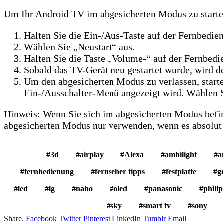
Um Ihr Android TV im abgesicherten Modus zu starte
Halten Sie die Ein-/Aus-Taste auf der Fernbedie
Wählen Sie „Neustart“ aus.
Halten Sie die Taste „Volume-“ auf der Fernbedi
Sobald das TV-Gerät neu gestartet wurde, wird d
Um den abgesicherten Modus zu verlassen, starte
Ein-/Ausschalter-Menü angezeigt wird. Wählen S
Hinweis: Wenn Sie sich im abgesicherten Modus befin
abgesicherten Modus nur verwenden, wenn es absolut 
3d
airplay
Alexa
ambilight
a
fernbedienung
fernseher tipps
festplatte
g
led
lg
nabo
oled
panasonic
philip
sky
smart tv
sony
Share.
Facebook
Twitter
Pinterest
LinkedIn
Tumblr
Email