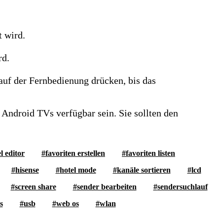
t wird.
rd.
auf der Fernbedienung drücken, bis das
Android TVs verfügbar sein. Sie sollten den
l editor
favoriten erstellen
favoriten listen
hisense
hotel mode
kanäle sortieren
lcd
screen share
sender bearbeiten
sendersuchlauf
s
usb
web os
wlan