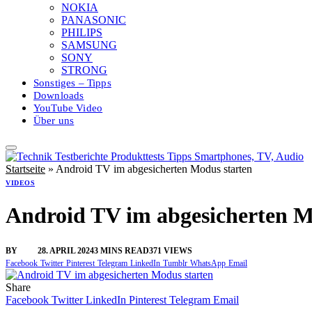
NOKIA
PANASONIC
PHILIPS
SAMSUNG
SONY
STRONG
Sonstiges – Tipps
Downloads
YouTube Video
Über uns
Startseite
»
Android TV im abgesicherten Modus starten
VIDEOS
Android TV im abgesicherten M
BY
SINI
28. APRIL 2024
3 MINS READ
371
VIEWS
Facebook
Twitter
Pinterest
Telegram
LinkedIn
Tumblr
WhatsApp
Email
Share
Facebook
Twitter
LinkedIn
Pinterest
Telegram
Email