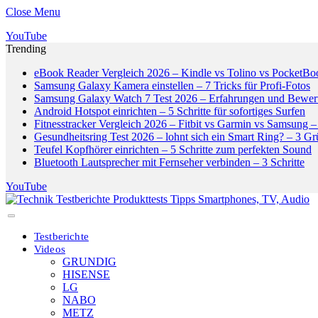
Close Menu
YouTube
Trending
eBook Reader Vergleich 2026 – Kindle vs Tolino vs PocketBo
Samsung Galaxy Kamera einstellen – 7 Tricks für Profi-Fotos
Samsung Galaxy Watch 7 Test 2026 – Erfahrungen und Bewer
Android Hotspot einrichten – 5 Schritte für sofortiges Surfen
Fitnesstracker Vergleich 2026 – Fitbit vs Garmin vs Samsung – 
Gesundheitsring Test 2026 – lohnt sich ein Smart Ring? – 3 G
Teufel Kopfhörer einrichten – 5 Schritte zum perfekten Sound
Bluetooth Lautsprecher mit Fernseher verbinden – 3 Schritte
YouTube
Testberichte
Videos
GRUNDIG
HISENSE
LG
NABO
METZ