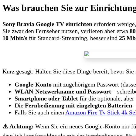
Was brauchen Sie zur Einrichtun
Sony Bravia Google TV einrichten
erfordert wenige,
Sie zwar den Fernseher nutzen, verlieren aber etwa
80
10 Mbit/s
für Standard-Streaming, besser sind
25 Mbi
Kurz gesagt: Halten Sie diese Dinge bereit, bevor Sie 
Google-Konto
mit zugehörigem Passwort (dasse
WLAN-Netzwerkname und Passwort
– schreibe
Smartphone oder Tablet
für die optionale, abe
Die
Fernbedienung mit eingelegten Batterien
–
Falls Sie auch einen
Amazon Fire Tv Stick 4k Sel
⚠️ Achtung:
Wenn Sie ein neues Google-Konto nur fü
deutlich komfortabler als mit der Fernbedienung. Na j