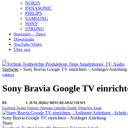
NOKIA
PANASONIC
PHILIPS
SAMSUNG
SONY
STRONG
Sonstiges – Tipps
Downloads
YouTube Video
Über uns
Startseite
»
Sony Bravia Google TV einrichten – Anfänger Anleitung i
VIDEOS
Sony Bravia Google TV einrichte
BY
VANGELIS
1. JUNI 2026
12 MINS READ
32
VIEWS
Facebook
Twitter
Pinterest
Telegram
LinkedIn
Tumblr
WhatsApp
Email
Sony Bravia Google TV einrichten – Anfänger Anleitung
Share