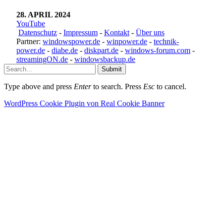
28. APRIL 2024
YouTube
Datenschutz
-
Impressum
-
Kontakt
-
Über uns
Partner:
windowspower.de
-
winpower.de
-
technik-
power.de
-
diabe.de
-
diskpart.de
-
windows-forum.com
-
streamingON.de
-
windowsbackup.de
Submit
Type above and press
Enter
to search. Press
Esc
to cancel.
WordPress Cookie Plugin von Real Cookie Banner