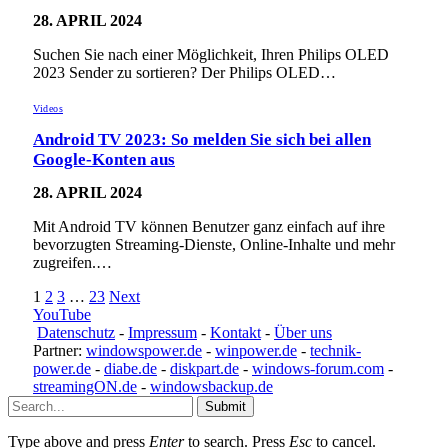
28. APRIL 2024
Suchen Sie nach einer Möglichkeit, Ihren Philips OLED
2023 Sender zu sortieren? Der Philips OLED…
Videos
Android TV 2023: So melden Sie sich bei allen
Google-Konten aus
28. APRIL 2024
Mit Android TV können Benutzer ganz einfach auf ihre
bevorzugten Streaming-Dienste, Online-Inhalte und mehr
zugreifen.…
1
2
3
…
23
Next
YouTube
Datenschutz
-
Impressum
-
Kontakt
-
Über uns
Partner:
windowspower.de
-
winpower.de
-
technik-
power.de
-
diabe.de
-
diskpart.de
-
windows-forum.com
-
streamingON.de
-
windowsbackup.de
Submit
Type above and press
Enter
to search. Press
Esc
to cancel.