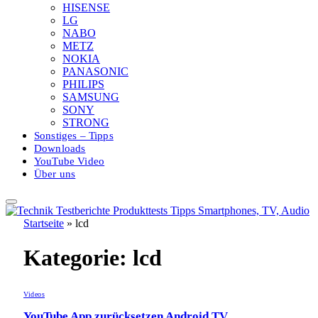
HISENSE
LG
NABO
METZ
NOKIA
PANASONIC
PHILIPS
SAMSUNG
SONY
STRONG
Sonstiges – Tipps
Downloads
YouTube Video
Über uns
Startseite
»
lcd
Kategorie:
lcd
Videos
YouTube App zurücksetzen Android TV