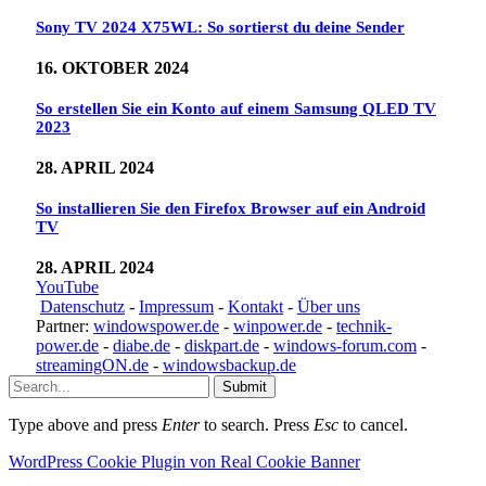
Sony TV 2024 X75WL: So sortierst du deine Sender
16. OKTOBER 2024
So erstellen Sie ein Konto auf einem Samsung QLED TV
2023
28. APRIL 2024
So installieren Sie den Firefox Browser auf ein Android
TV
28. APRIL 2024
YouTube
Datenschutz
-
Impressum
-
Kontakt
-
Über uns
Partner:
windowspower.de
-
winpower.de
-
technik-
power.de
-
diabe.de
-
diskpart.de
-
windows-forum.com
-
streamingON.de
-
windowsbackup.de
Submit
Type above and press
Enter
to search. Press
Esc
to cancel.
WordPress Cookie Plugin von Real Cookie Banner