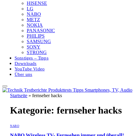
HISENSE
LG
NABO
METZ
NOKIA
PANASONIC
PHILIPS
SAMSUNG
SONY
STRONG
Sonstiges – Tipps
Downloads
YouTube Video
Über uns
Startseite
»
fernseher hacks
Kategorie:
fernseher hacks
NABO
NABO Wireless TV- Fernsehen immer und überall!