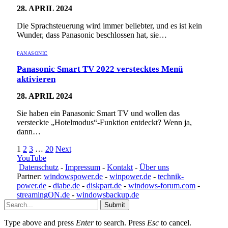
28. APRIL 2024
Die Sprachsteuerung wird immer beliebter, und es ist kein
Wunder, dass Panasonic beschlossen hat, sie…
PANASONIC
Panasonic Smart TV 2022 verstecktes Menü
aktivieren
28. APRIL 2024
Sie haben ein Panasonic Smart TV und wollen das
versteckte „Hotelmodus“-Funktion entdeckt? Wenn ja,
dann…
1
2
3
…
20
Next
YouTube
Datenschutz
-
Impressum
-
Kontakt
-
Über uns
Partner:
windowspower.de
-
winpower.de
-
technik-
power.de
-
diabe.de
-
diskpart.de
-
windows-forum.com
-
streamingON.de
-
windowsbackup.de
Submit
Type above and press
Enter
to search. Press
Esc
to cancel.