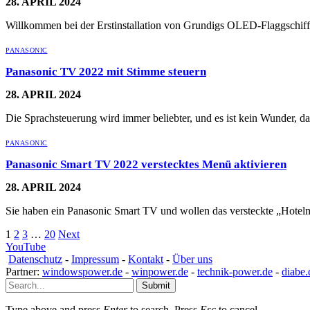
28. APRIL 2024
Willkommen bei der Erstinstallation von Grundigs OLED-Flaggschi
PANASONIC
Panasonic TV 2022 mit Stimme steuern
28. APRIL 2024
Die Sprachsteuerung wird immer beliebter, und es ist kein Wunder, d
PANASONIC
Panasonic Smart TV 2022 verstecktes Menü aktivieren
28. APRIL 2024
Sie haben ein Panasonic Smart TV und wollen das versteckte „Hote
1
2
3
…
20
Next
YouTube
Datenschutz
-
Impressum
-
Kontakt
-
Über uns
Partner:
windowspower.de
-
winpower.de
-
technik-power.de
-
diabe.
Submit
Type above and press
Enter
to search. Press
Esc
to cancel.