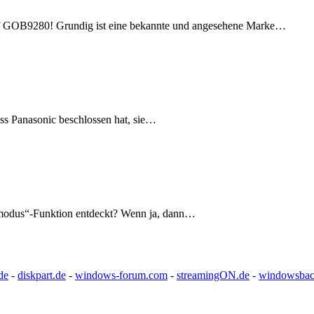
ff GOB9280! Grundig ist eine bekannte und angesehene Marke…
ass Panasonic beschlossen hat, sie…
lmodus“-Funktion entdeckt? Wenn ja, dann…
de
-
diskpart.de
-
windows-forum.com
-
streamingON.de
-
windowsbac