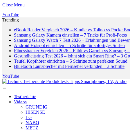
Close Menu
YouTube
Trending
eBook Reader Vergleich 2026 – Kindle vs Tolino vs PocketBo
Samsung Galaxy Kamera einstellen – 7 Tricks für Profi-Fotos
Samsung Galaxy Watch 7 Test 2026 – Erfahrungen und Bewer
Android Hotspot einrichten – 5 Schritte für sofortiges Surfen
Fitnesstracker Vergleich 2026 – Fitbit vs Garmin vs Samsung – 
Gesundheitsring Test 2026 – lohnt sich ein Smart Ring? – 3 G
Teufel Kopfhörer einrichten – 5 Schritte zum perfekten Sound
Bluetooth Lautsprecher mit Fernseher verbinden – 3 Schritte
YouTube
Testberichte
Videos
GRUNDIG
HISENSE
LG
NABO
METZ