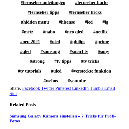
fernseher anleitungen
fernseher hacks
fernseher tipps
fernseher tricks
hidden menu
hisense
led
lg
metz
nabo
neo qled
netflix
neu 2021
oled
philips
prime
qled
samsung
smart tv
sony
strong
tv tipps
tv tricks
tv tutorials
uled
versteckte funktion
webos
youtube
Share.
Facebook
Twitter
Pinterest
LinkedIn
Tumblr
Email
Sini
Related
Posts
Samsung Galaxy Kamera einstellen – 7 Tricks für Profi-
Fotos