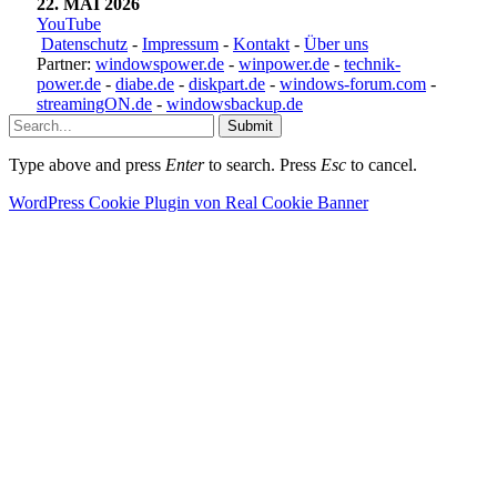
22. MAI 2026
YouTube
Datenschutz
-
Impressum
-
Kontakt
-
Über uns
Partner:
windowspower.de
-
winpower.de
-
technik-
power.de
-
diabe.de
-
diskpart.de
-
windows-forum.com
-
streamingON.de
-
windowsbackup.de
Submit
Type above and press
Enter
to search. Press
Esc
to cancel.
WordPress Cookie Plugin von Real Cookie Banner