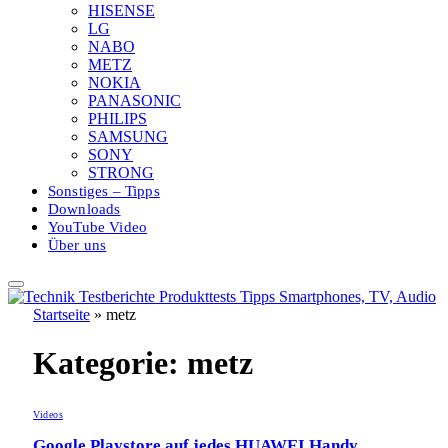
HISENSE
LG
NABO
METZ
NOKIA
PANASONIC
PHILIPS
SAMSUNG
SONY
STRONG
Sonstiges – Tipps
Downloads
YouTube Video
Über uns
Startseite
»
metz
Kategorie:
metz
Videos
Google Playstore auf jedes HUAWEI Handy