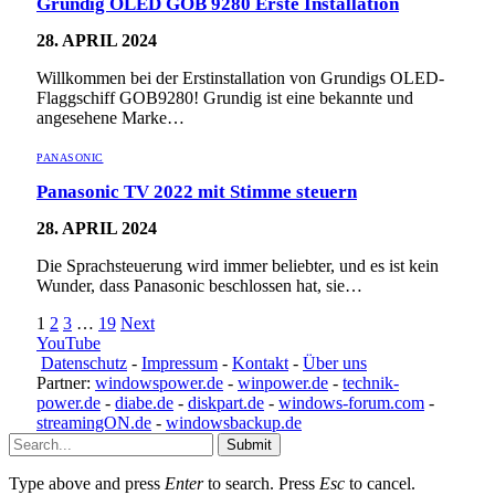
Grundig OLED GOB 9280 Erste Installation
28. APRIL 2024
Willkommen bei der Erstinstallation von Grundigs OLED-
Flaggschiff GOB9280! Grundig ist eine bekannte und
angesehene Marke…
PANASONIC
Panasonic TV 2022 mit Stimme steuern
28. APRIL 2024
Die Sprachsteuerung wird immer beliebter, und es ist kein
Wunder, dass Panasonic beschlossen hat, sie…
1
2
3
…
19
Next
YouTube
Datenschutz
-
Impressum
-
Kontakt
-
Über uns
Partner:
windowspower.de
-
winpower.de
-
technik-
power.de
-
diabe.de
-
diskpart.de
-
windows-forum.com
-
streamingON.de
-
windowsbackup.de
Submit
Type above and press
Enter
to search. Press
Esc
to cancel.