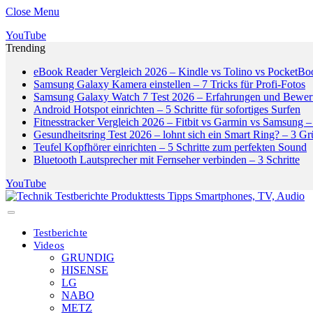
Close Menu
YouTube
Trending
eBook Reader Vergleich 2026 – Kindle vs Tolino vs PocketBo
Samsung Galaxy Kamera einstellen – 7 Tricks für Profi-Fotos
Samsung Galaxy Watch 7 Test 2026 – Erfahrungen und Bewer
Android Hotspot einrichten – 5 Schritte für sofortiges Surfen
Fitnesstracker Vergleich 2026 – Fitbit vs Garmin vs Samsung – 
Gesundheitsring Test 2026 – lohnt sich ein Smart Ring? – 3 G
Teufel Kopfhörer einrichten – 5 Schritte zum perfekten Sound
Bluetooth Lautsprecher mit Fernseher verbinden – 3 Schritte
YouTube
Testberichte
Videos
GRUNDIG
HISENSE
LG
NABO
METZ