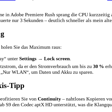
e in Adobe Premiere Rush sprang die CPU kurzzeitig auf
erte nur 3 Sekunden – deutlich schneller als mein alt
ng
o holen Sie das Maximum raus:
ay“ unter
Settings
→
Lock screen
.
tzstrom, da er den Stromverbrauch um bis zu
30 %
erh
uf „Nur WLAN“, um Daten und Akku zu sparen.
is-Tipp
rofitieren Sie von
Continuity
– nahtloses Kopieren vo
Tab S9 den Codec aptX HD unterstützt, was die Klangqu