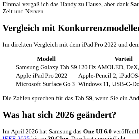
Einmal vergaß ich das Handy zu Hause, aber dank
Sa
Zeit und Nerven.
Vergleich mit Konkurrenzmodelle
Im direkten Vergleich mit dem iPad Pro 2022 und dem
Modell
Vorteil
Samsung Galaxy Tab S9
120 Hz AMOLED, DeX, 
Apple iPad Pro 2022
Apple‑Pencil 2, iPadO
Microsoft Surface Go 3
Windows 11, USB‑C‑D
Die Zahlen sprechen für das Tab S9, wenn Sie ein And
Was hat sich 2026 geändert?
Im April 2026 hat Samsung das
One UI 6.0
veröffentl
IEEE 2025
bis zu
30 Gbps
Durchsatz ermöglicht.