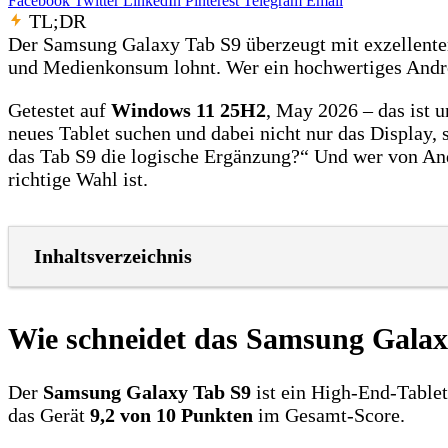
Facebook
Twitter
LinkedIn
Pinterest
Telegram
Email
TL;DR
Der Samsung Galaxy Tab S9 überzeugt mit exzellentem 
und Medienkonsum lohnt. Wer ein hochwertiges Androi
Getestet auf
Windows 11 25H2
, May 2026 – das ist 
neues Tablet suchen und dabei nicht nur das Display,
das Tab S9 die logische Ergänzung?“ Und wer von And
richtige Wahl ist.
Inhaltsverzeichnis
Wie schneidet das Samsung Galaxy
Der
Samsung Galaxy Tab S9
ist ein High‑End‑Table
das Gerät
9,2 von 10 Punkten
im Gesamt‑Score.