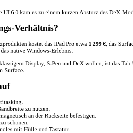
e UI 6.0 kam es zu einem kurzen Absturz des DeX‑Modu
ngs‑Verhältnis?
zprodukten kostet das iPad Pro etwa
1 299 €
, das Surf
t das native Windows‑Erlebnis.
tklassigem Display, S‑Pen und DeX wollen, ist das Tab S
m Surface.
auf
titasking.
Bandbreite zu nutzen.
 magnetisch an der Rückseite befestigen.
zu schonen.
ndles mit Hülle und Tastatur.