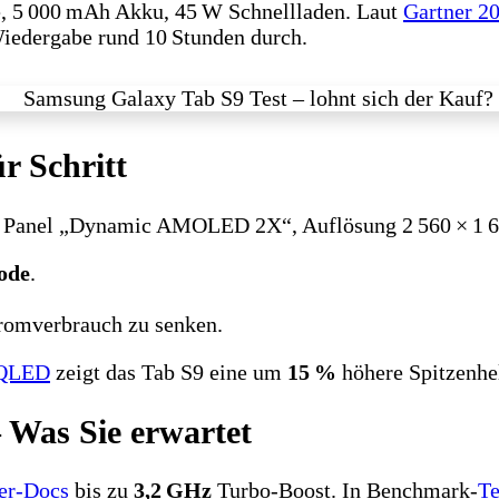
e, 5 000 mAh Akku, 45 W Schnellladen. Laut
Gartner 2
Wiedergabe rund 10 Stunden durch.
ür Schritt
as Panel „Dynamic AMOLED 2X“, Auflösung 2 560 × 1 6
ode
.
tromverbrauch zu senken.
 QLED
zeigt das Tab S9 eine um
15 %
höhere Spitzenhel
– Was Sie erwartet
er‑Docs
bis zu
3,2 GHz
Turbo‑Boost. In Benchmark‑
Te