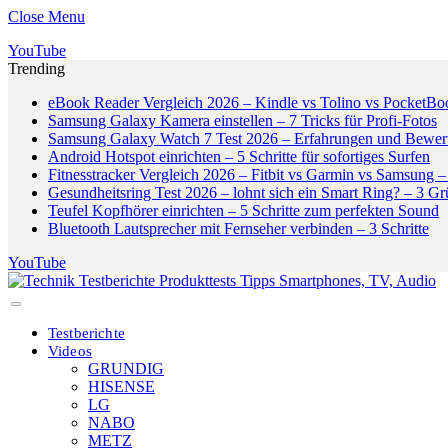
Close Menu
YouTube
Trending
eBook Reader Vergleich 2026 – Kindle vs Tolino vs PocketBo
Samsung Galaxy Kamera einstellen – 7 Tricks für Profi-Fotos
Samsung Galaxy Watch 7 Test 2026 – Erfahrungen und Bewer
Android Hotspot einrichten – 5 Schritte für sofortiges Surfen
Fitnesstracker Vergleich 2026 – Fitbit vs Garmin vs Samsung – 
Gesundheitsring Test 2026 – lohnt sich ein Smart Ring? – 3 G
Teufel Kopfhörer einrichten – 5 Schritte zum perfekten Sound
Bluetooth Lautsprecher mit Fernseher verbinden – 3 Schritte
YouTube
Testberichte
Videos
GRUNDIG
HISENSE
LG
NABO
METZ