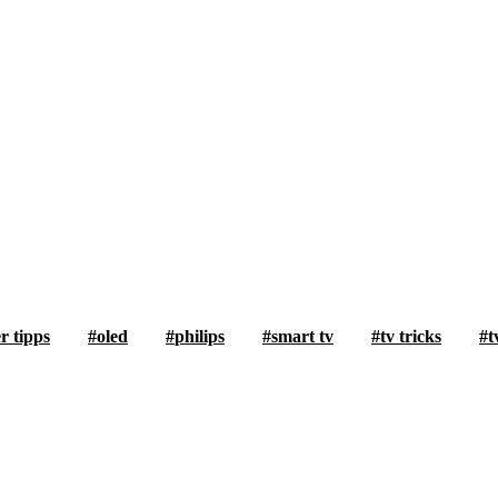
r tipps
oled
philips
smart tv
tv tricks
t