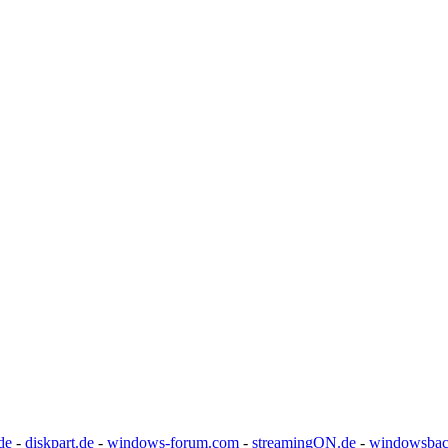
de
-
diskpart.de
-
windows-forum.com
-
streamingON.de
-
windowsbac