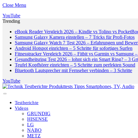
Close Menu
YouTube
Trending
eBook Reader Vergleich 2026 – Kindle vs Tolino vs PocketBo
Samsung Galaxy Kamera einstellen – 7 Tricks für Profi-Fotos
Samsung Galaxy Watch 7 Test 2026 – Erfahrungen und Bewer
Android Hotspot einrichten – 5 Schritte für sofortiges Surfen
Fitnesstracker Vergleich 2026 – Fitbit vs Garmin vs Samsung – 
Gesundheitsring Test 2026 – lohnt sich ein Smart Ring? – 3 G
Teufel Kopfhörer einrichten – 5 Schritte zum perfekten Sound
Bluetooth Lautsprecher mit Fernseher verbinden – 3 Schritte
YouTube
Testberichte
Videos
GRUNDIG
HISENSE
LG
NABO
METZ