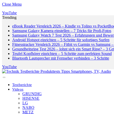
Close Menu
YouTube
Trending
eBook Reader Vergleich 2026 – Kindle vs Tolino vs PocketBo
Samsung Galaxy Kamera einstellen – 7 Tricks für Profi-Fotos
Samsung Galaxy Watch 7 Test 2026 – Erfahrungen und Bewer
Android Hotspot einrichten – 5 Schritte für sofortiges Surfen
Fitnesstracker Vergleich 2026 – Fitbit vs Garmin vs Samsung – 
Gesundheitsring Test 2026 – lohnt sich ein Smart Ring? – 3 G
Teufel Kopfhörer einrichten – 5 Schritte zum perfekten Sound
Bluetooth Lautsprecher mit Fernseher verbinden – 3 Schritte
YouTube
Testberichte
Videos
GRUNDIG
HISENSE
LG
NABO
METZ