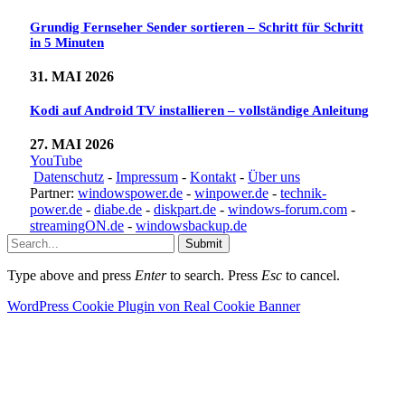
Grundig Fernseher Sender sortieren – Schritt für Schritt
in 5 Minuten
31. MAI 2026
Kodi auf Android TV installieren – vollständige Anleitung
27. MAI 2026
YouTube
Datenschutz
-
Impressum
-
Kontakt
-
Über uns
Partner:
windowspower.de
-
winpower.de
-
technik-
power.de
-
diabe.de
-
diskpart.de
-
windows-forum.com
-
streamingON.de
-
windowsbackup.de
Submit
Type above and press
Enter
to search. Press
Esc
to cancel.
WordPress Cookie Plugin von Real Cookie Banner