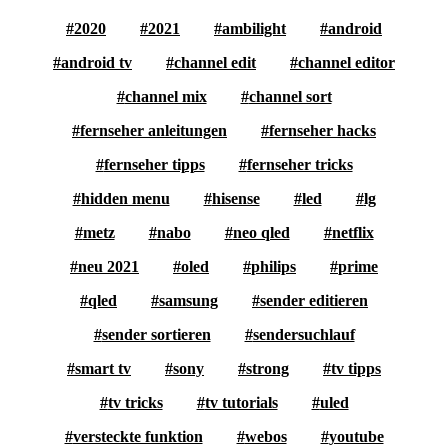
2020
2021
ambilight
android
android tv
channel edit
channel editor
channel mix
channel sort
fernseher anleitungen
fernseher hacks
fernseher tipps
fernseher tricks
hidden menu
hisense
led
lg
metz
nabo
neo qled
netflix
neu 2021
oled
philips
prime
qled
samsung
sender editieren
sender sortieren
sendersuchlauf
smart tv
sony
strong
tv tipps
tv tricks
tv tutorials
uled
versteckte funktion
webos
youtube