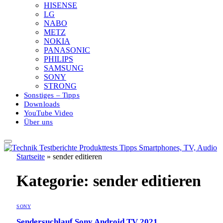
HISENSE
LG
NABO
METZ
NOKIA
PANASONIC
PHILIPS
SAMSUNG
SONY
STRONG
Sonstiges – Tipps
Downloads
YouTube Video
Über uns
Startseite
»
sender editieren
Kategorie:
sender editieren
SONY
Sendersuchlauf Sony Android TV 2021