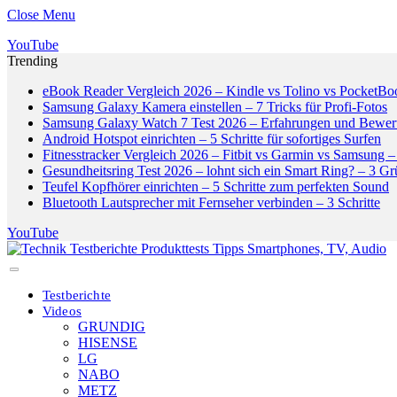
Close Menu
YouTube
Trending
eBook Reader Vergleich 2026 – Kindle vs Tolino vs PocketBo
Samsung Galaxy Kamera einstellen – 7 Tricks für Profi-Fotos
Samsung Galaxy Watch 7 Test 2026 – Erfahrungen und Bewer
Android Hotspot einrichten – 5 Schritte für sofortiges Surfen
Fitnesstracker Vergleich 2026 – Fitbit vs Garmin vs Samsung – 
Gesundheitsring Test 2026 – lohnt sich ein Smart Ring? – 3 G
Teufel Kopfhörer einrichten – 5 Schritte zum perfekten Sound
Bluetooth Lautsprecher mit Fernseher verbinden – 3 Schritte
YouTube
Testberichte
Videos
GRUNDIG
HISENSE
LG
NABO
METZ