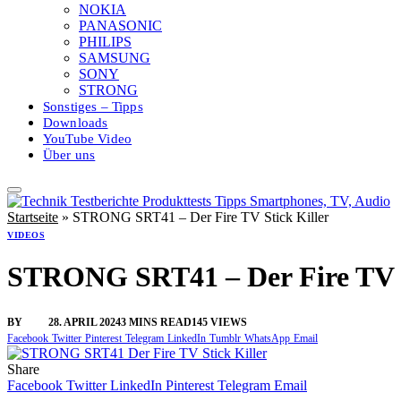
NOKIA
PANASONIC
PHILIPS
SAMSUNG
SONY
STRONG
Sonstiges – Tipps
Downloads
YouTube Video
Über uns
Startseite
»
STRONG SRT41 – Der Fire TV Stick Killer
VIDEOS
STRONG SRT41 – Der Fire TV S
BY
SINI
28. APRIL 2024
3 MINS READ
145
VIEWS
Facebook
Twitter
Pinterest
Telegram
LinkedIn
Tumblr
WhatsApp
Email
Share
Facebook
Twitter
LinkedIn
Pinterest
Telegram
Email