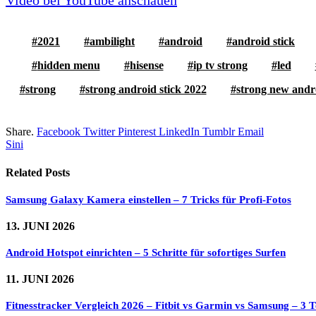
Video bei YouTube anschauen
2021
ambilight
android
android stick
hidden menu
hisense
ip tv strong
led
strong
strong android stick 2022
strong new andro
Share.
Facebook
Twitter
Pinterest
LinkedIn
Tumblr
Email
Sini
Related
Posts
Samsung Galaxy Kamera einstellen – 7 Tricks für Profi-Fotos
13. JUNI 2026
Android Hotspot einrichten – 5 Schritte für sofortiges Surfen
11. JUNI 2026
Fitnesstracker Vergleich 2026 – Fitbit vs Garmin vs Samsung – 3 Te