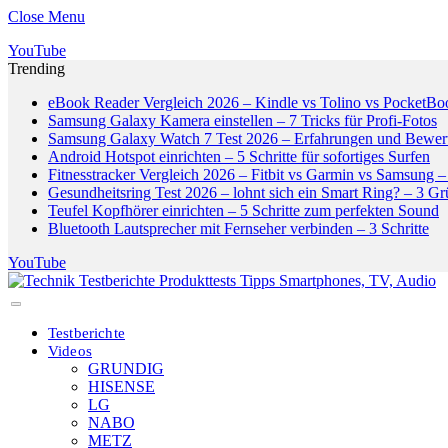
Close Menu
YouTube
Trending
eBook Reader Vergleich 2026 – Kindle vs Tolino vs PocketBo
Samsung Galaxy Kamera einstellen – 7 Tricks für Profi-Fotos
Samsung Galaxy Watch 7 Test 2026 – Erfahrungen und Bewer
Android Hotspot einrichten – 5 Schritte für sofortiges Surfen
Fitnesstracker Vergleich 2026 – Fitbit vs Garmin vs Samsung – 
Gesundheitsring Test 2026 – lohnt sich ein Smart Ring? – 3 G
Teufel Kopfhörer einrichten – 5 Schritte zum perfekten Sound
Bluetooth Lautsprecher mit Fernseher verbinden – 3 Schritte
YouTube
Testberichte
Videos
GRUNDIG
HISENSE
LG
NABO
METZ