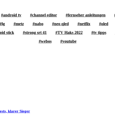
android tv
channel editor
fernseher anleitungen
lg
metz
nabo
neo qled
netflix
oled
id stick
strong srt 41
TV Haks 2022
tv tipps
webos
youtube
sts, klarer Sieger