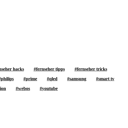
nseher hacks
fernseher tipps
fernseher tricks
philips
prime
qled
samsung
smart tv
tion
webos
youtube