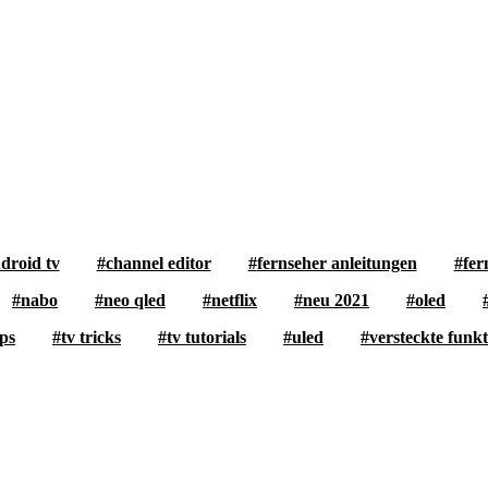
droid tv
channel editor
fernseher anleitungen
fer
nabo
neo qled
netflix
neu 2021
oled
pps
tv tricks
tv tutorials
uled
versteckte funk