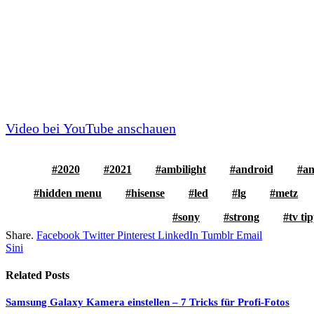
Video bei YouTube anschauen
2020
2021
ambilight
android
an
hidden menu
hisense
led
lg
metz
sony
strong
tv ti
Share.
Facebook
Twitter
Pinterest
LinkedIn
Tumblr
Email
Sini
Related
Posts
Samsung Galaxy Kamera einstellen – 7 Tricks für Profi-Fotos