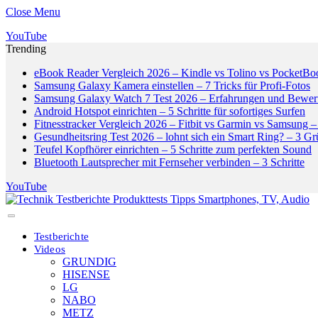
Close Menu
YouTube
Trending
eBook Reader Vergleich 2026 – Kindle vs Tolino vs PocketBo
Samsung Galaxy Kamera einstellen – 7 Tricks für Profi-Fotos
Samsung Galaxy Watch 7 Test 2026 – Erfahrungen und Bewer
Android Hotspot einrichten – 5 Schritte für sofortiges Surfen
Fitnesstracker Vergleich 2026 – Fitbit vs Garmin vs Samsung – 
Gesundheitsring Test 2026 – lohnt sich ein Smart Ring? – 3 G
Teufel Kopfhörer einrichten – 5 Schritte zum perfekten Sound
Bluetooth Lautsprecher mit Fernseher verbinden – 3 Schritte
YouTube
Testberichte
Videos
GRUNDIG
HISENSE
LG
NABO
METZ