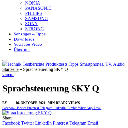
NOKIA
PANASONIC
PHILIPS
SAMSUNG
SONY
STRONG
Sonstiges – Tipps
Downloads
YouTube Video
Über uns
Startseite
»
Sprachsteuerung SKY Q
VIDEOS
Sprachsteuerung SKY Q
BY
SINI
16. OKTOBER 2021
1 MIN READ
7
VIEWS
Facebook
Twitter
Pinterest
Telegram
LinkedIn
Tumblr
WhatsApp
Email
Share
Facebook
Twitter
LinkedIn
Pinterest
Telegram
Email