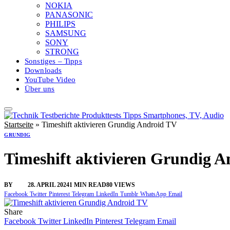
NOKIA
PANASONIC
PHILIPS
SAMSUNG
SONY
STRONG
Sonstiges – Tipps
Downloads
YouTube Video
Über uns
Startseite
»
Timeshift aktivieren Grundig Android TV
GRUNDIG
Timeshift aktivieren Grundig 
BY
SINI
28. APRIL 2024
1 MIN READ
80
VIEWS
Facebook
Twitter
Pinterest
Telegram
LinkedIn
Tumblr
WhatsApp
Email
Share
Facebook
Twitter
LinkedIn
Pinterest
Telegram
Email