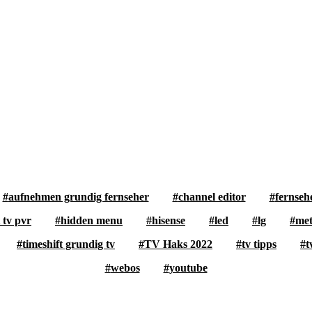
aufnehmen grundig fernseher
channel editor
fernseh
 tv pvr
hidden menu
hisense
led
lg
met
timeshift grundig tv
TV Haks 2022
tv tipps
t
webos
youtube