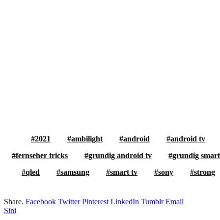
2021
ambilight
android
android tv
fernseher tricks
grundig android tv
grundig smart
qled
samsung
smart tv
sony
strong
Share.
Facebook
Twitter
Pinterest
LinkedIn
Tumblr
Email
Sini