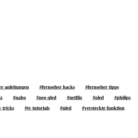
er anleitungen
fernseher hacks
fernseher tipps
z
nabo
neo qled
netflix
oled
philips
v tricks
tv tutorials
uled
versteckte funktion