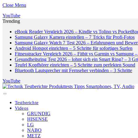
Close Menu
YouTube
Trending
eBook Reader Vergleich 2026 – Kindle vs Tolino vs PocketBo
Samsung Galaxy Kamera einstellen – 7 Tricks für Profi-Fotos
Samsung Galaxy Watch 7 Test 2026 – Erfahrungen und Bewer
Android Hotspot einrichten – 5 Schritte für sofortiges Surfen
Fitnesstracker Vergleich 2026 – Fitbit vs Garmin vs Samsung – 
Gesundheitsring Test 2026 – lohnt sich ein Smart Ring? – 3 G
Teufel Kopfhörer einrichten – 5 Schritte zum perfekten Sound
Bluetooth Lautsprecher mit Fernseher verbinden – 3 Schritte
YouTube
Testberichte
Videos
GRUNDIG
HISENSE
LG
NABO
METZ