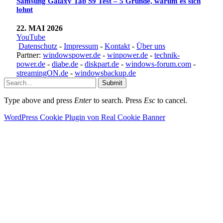
Samsung Galaxy Tab S9 Test – 5 Gründe, warum es sich
lohnt
22. MAI 2026
YouTube
Datenschutz
-
Impressum
-
Kontakt
-
Über uns
Partner:
windowspower.de
-
winpower.de
-
technik-
power.de
-
diabe.de
-
diskpart.de
-
windows-forum.com
-
streamingON.de
-
windowsbackup.de
Submit
Type above and press
Enter
to search. Press
Esc
to cancel.
WordPress Cookie Plugin von Real Cookie Banner