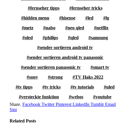
fernseher tipps
fernseher tricks
hidden menu
hisense
led
lg
metz
nabo
neo qled
netflix
oled
philips
qled
samsung
sender sortieren android tv
sender sortieren android tv panasonic
sender sortieren panasonic tv
smart tv
sony
strong
TV Haks 2022
tv tipps
tv tricks
tv tutorials
uled
versteckte funktion
webos
youtube
Share.
Facebook
Twitter
Pinterest
LinkedIn
Tumblr
Email
Sini
Related
Posts