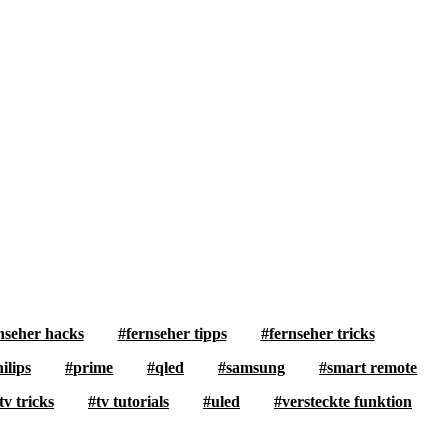
nseher hacks
fernseher tipps
fernseher tricks
ilips
prime
qled
samsung
smart remote
tv tricks
tv tutorials
uled
versteckte funktion