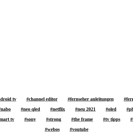
droid tv
channel editor
fernseher anleitungen
fer
nabo
neo qled
netflix
neu 2021
oled
ph
mart tv
sony
strong
the frame
tv tipps
webos
youtube