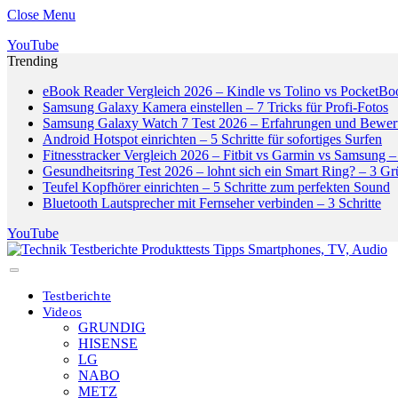
Close Menu
YouTube
Trending
eBook Reader Vergleich 2026 – Kindle vs Tolino vs PocketBo
Samsung Galaxy Kamera einstellen – 7 Tricks für Profi-Fotos
Samsung Galaxy Watch 7 Test 2026 – Erfahrungen und Bewer
Android Hotspot einrichten – 5 Schritte für sofortiges Surfen
Fitnesstracker Vergleich 2026 – Fitbit vs Garmin vs Samsung – 
Gesundheitsring Test 2026 – lohnt sich ein Smart Ring? – 3 G
Teufel Kopfhörer einrichten – 5 Schritte zum perfekten Sound
Bluetooth Lautsprecher mit Fernseher verbinden – 3 Schritte
YouTube
Testberichte
Videos
GRUNDIG
HISENSE
LG
NABO
METZ