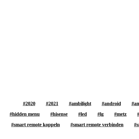
2020
2021
ambilight
android
an
hidden menu
hisense
led
lg
metz
smart remote koppeln
smart remote verbinden
s