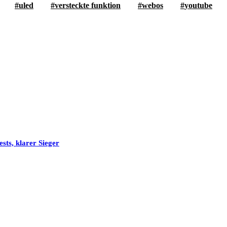
uled
versteckte funktion
webos
youtube
sts, klarer Sieger