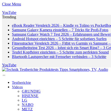
Close Menu
YouTube
Trending
eBook Reader Vergleich 2026 – Kindle vs Tolino vs PocketBo
Samsung Galaxy Kamera einstellen – 7 Tricks für Profi-Fotos
Samsung Galaxy Watch 7 Test 2026 – Erfahrungen und Bewer
Android Hotspot einrichten – 5 Schritte für sofortiges Surfen
Fitnesstracker Vergleich 2026 – Fitbit vs Garmin vs Samsung – 
Gesundheitsring Test 2026 – lohnt sich ein Smart Ring? – 3 G
Teufel Kopfhörer einrichten – 5 Schritte zum perfekten Sound
Bluetooth Lautsprecher mit Fernseher verbinden – 3 Schritte
YouTube
Testberichte
Videos
GRUNDIG
HISENSE
LG
NABO
METZ