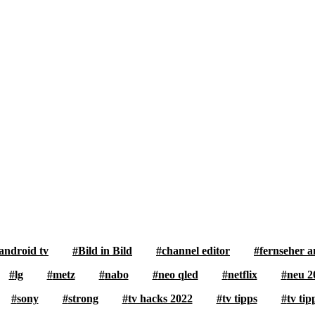
android tv
Bild in Bild
channel editor
fernseher a
lg
metz
nabo
neo qled
netflix
neu 2
sony
strong
tv hacks 2022
tv tipps
tv tip