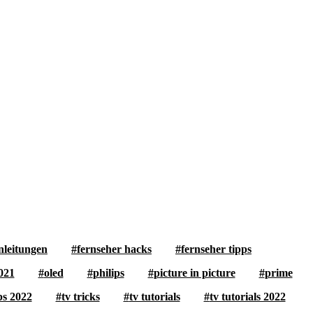
nleitungen
fernseher hacks
fernseher tipps
021
oled
philips
picture in picture
prime
ps 2022
tv tricks
tv tutorials
tv tutorials 2022