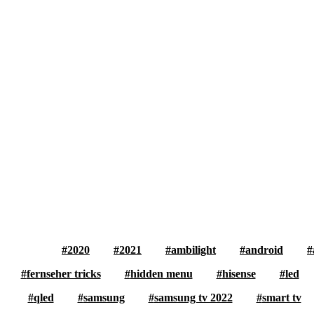
2020
2021
ambilight
android
fernseher tricks
hidden menu
hisense
led
qled
samsung
samsung tv 2022
smart tv