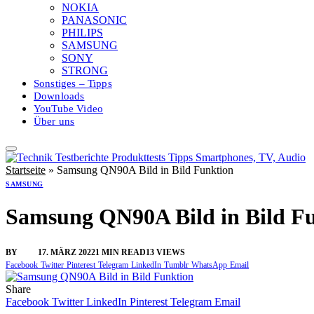
NOKIA
PANASONIC
PHILIPS
SAMSUNG
SONY
STRONG
Sonstiges – Tipps
Downloads
YouTube Video
Über uns
Startseite
»
Samsung QN90A Bild in Bild Funktion
SAMSUNG
Samsung QN90A Bild in Bild F
BY
SINI
17. MÄRZ 2022
1 MIN READ
13
VIEWS
Facebook
Twitter
Pinterest
Telegram
LinkedIn
Tumblr
WhatsApp
Email
Share
Facebook
Twitter
LinkedIn
Pinterest
Telegram
Email