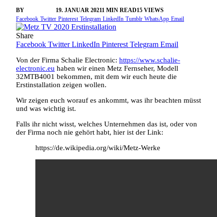
BY
VANGELIS
19. JANUAR 2021
1 MIN READ
15
VIEWS
Facebook
Twitter
Pinterest
Telegram
LinkedIn
Tumblr
WhatsApp
Email
Share
Facebook
Twitter
LinkedIn
Pinterest
Telegram
Email
Von der Firma Schalie Electronic:
https://www.schalie-
electronic.eu
haben wir einen Metz Fernseher, Modell
32MTB4001 bekommen, mit dem wir euch heute die
Erstinstallation zeigen wollen.
Wir zeigen euch worauf es ankommt, was ihr beachten müsst
und was wichtig ist.
Falls ihr nicht wisst, welches Unternehmen das ist, oder von
der Firma noch nie gehört habt, hier ist der Link:
https://de.wikipedia.org/wiki/Metz-Werke