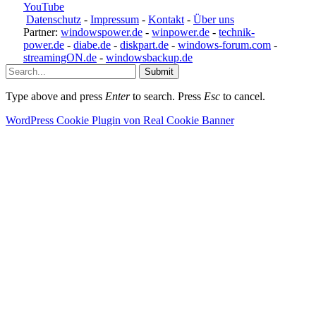
YouTube
Datenschutz
-
Impressum
-
Kontakt
-
Über uns
Partner:
windowspower.de
-
winpower.de
-
technik-
power.de
-
diabe.de
-
diskpart.de
-
windows-forum.com
-
streamingON.de
-
windowsbackup.de
Submit
Type above and press
Enter
to search. Press
Esc
to cancel.
WordPress Cookie Plugin von Real Cookie Banner