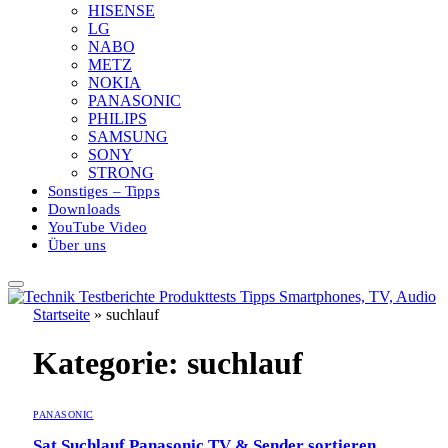
HISENSE
LG
NABO
METZ
NOKIA
PANASONIC
PHILIPS
SAMSUNG
SONY
STRONG
Sonstiges – Tipps
Downloads
YouTube Video
Über uns
Startseite
»
suchlauf
Kategorie:
suchlauf
PANASONIC
Sat Suchlauf Panasonic TV & Sender sortieren