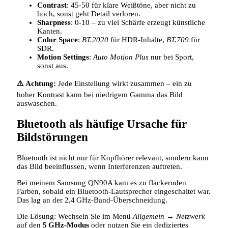
Contrast
: 45‑50 für klare Weißtöne, aber nicht zu
hoch, sonst geht Detail verloren.
Sharpness
: 0‑10 – zu viel Schärfe erzeugt künstliche
Kanten.
Color Space
:
BT.2020
für HDR‑Inhalte,
BT.709
für
SDR.
Motion Settings
:
Auto Motion Plus
nur bei Sport,
sonst aus.
⚠️ Achtung:
Jede Einstellung wirkt zusammen – ein zu
hoher Kontrast kann bei niedrigem Gamma das Bild
auswaschen.
Bluetooth als häufige Ursache für
Bildstörungen
Bluetooth ist nicht nur für Kopfhörer relevant, sondern kann
das Bild beeinflussen, wenn Interferenzen auftreten.
Bei meinem Samsung QN90A kam es zu flackernden
Farben, sobald ein Bluetooth‑Lautsprecher eingeschaltet war.
Das lag an der 2,4 GHz‑Band‑Überschneidung.
Die Lösung: Wechseln Sie im Menü
Allgemein
→
Netzwerk
auf den
5 GHz‑Modus
oder nutzen Sie ein dediziertes