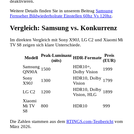
deaktivieren.
Weitere Details finden Sie in unserem Beitrag
Samsung
Fernseher Bildwiederholrate Einstellen 60hz Vs 120hz
.
Vergleich: Samsung vs. Konkurrenz
Im direkten Vergleich mit Sony X90J, LG C2 und Xiaomi Mi
TV S8 zeigen sich klare Unterschiede.
Peak‑Luminanz
Preis
Modell
HDR‑Formate
(nits)
(EUR)
Samsung
HDR10+,
1500
1999
QN90A
Dolby Vision
Sony
HDR10, Dolby
1300
1799
X90J
Vision
HDR10, Dolby
LG C2
1200
1899
Vision, HLG
Xiaomi
Mi TV
800
HDR10
999
S8
Die Zahlen stammen aus dem
RTINGS.com‑Testbericht
vom
März 2026.