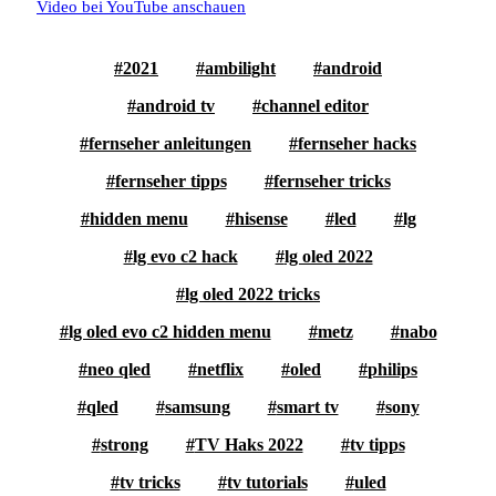
Video bei YouTube anschauen
2021
ambilight
android
android tv
channel editor
fernseher anleitungen
fernseher hacks
fernseher tipps
fernseher tricks
hidden menu
hisense
led
lg
lg evo c2 hack
lg oled 2022
lg oled 2022 tricks
lg oled evo c2 hidden menu
metz
nabo
neo qled
netflix
oled
philips
qled
samsung
smart tv
sony
strong
TV Haks 2022
tv tipps
tv tricks
tv tutorials
uled