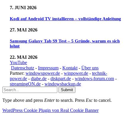
7. JUNI 2026
Kodi auf Android TV installieren – vollständige Anleitung
27. MAI 2026
Samsung Galaxy Tab S9 Test – 5 Gründe, warum es sich
lohnt
22. MAI 2026
YouTube
Datenschutz
-
Impressum
-
Kontakt
-
Über uns
Partner:
windowspower.de
-
winpower.de
-
technik-
power.de
-
diabe.de
-
diskpart.de
-
windows-forum.com
-
streamingON.de
-
windowsbackup.de
Submit
Type above and press
Enter
to search. Press
Esc
to cancel.
WordPress Cookie Plugin von Real Cookie Banner