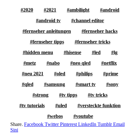
2020
2021
ambilight
android
android tv
channel editor
fernseher anleitungen
fernseher hacks
fernseher tipps
fernseher tricks
hidden menu
hisense
led
lg
metz
nabo
neo qled
netflix
neu 2021
oled
philips
prime
qled
samsung
smart tv
sony
strong
tv tipps
tv tricks
tv tutorials
uled
versteckte funktion
webos
youtube
Share.
Facebook
Twitter
Pinterest
LinkedIn
Tumblr
Email
Sini