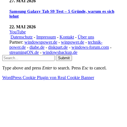
27. MAI 2026
Samsung Galaxy Tab S9 Test – 5 Gründe, warum es sich
lohnt
22. MAI 2026
YouTube
Datenschutz
-
Impressum
-
Kontakt
-
Über uns
Partner:
windowspower.de
-
winpower.de
-
technik-
power.de
-
diabe.de
-
diskpart.de
-
windows-forum.com
-
streamingON.de
-
windowsbackup.de
Submit
Type above and press
Enter
to search. Press
Esc
to cancel.
WordPress Cookie Plugin von Real Cookie Banner