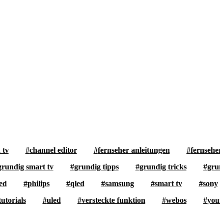
 tv
channel editor
fernseher anleitungen
fernsehe
grundig smart tv
grundig tipps
grundig tricks
gru
ed
philips
qled
samsung
smart tv
sony
tutorials
uled
versteckte funktion
webos
you