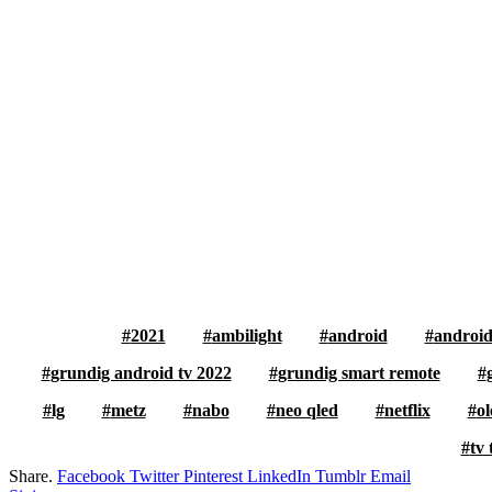
2021
ambilight
android
android
grundig android tv 2022
grundig smart remote
lg
metz
nabo
neo qled
netflix
ol
tv 
Share.
Facebook
Twitter
Pinterest
LinkedIn
Tumblr
Email