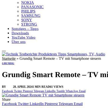
NOKIA
PANASONIC
PHILIPS
SAMSUNG
SONY
STRONG
Sonstiges – Tipps
Downloads
YouTube Video
Über uns
Startseite
»
Grundig Smart Remote – TV mit Smartphone steuern
GRUNDIG
Grundig Smart Remote – TV mi
BY
SINI
28. APRIL 2024
1 MIN READ
61
VIEWS
Facebook
Twitter
Pinterest
Telegram
LinkedIn
Tumblr
WhatsApp
Email
Share
Facebook
Twitter
LinkedIn
Pinterest
Telegram
Email