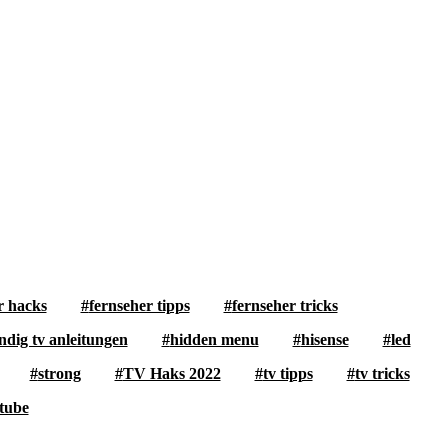
r hacks
fernseher tipps
fernseher tricks
ndig tv anleitungen
hidden menu
hisense
led
strong
TV Haks 2022
tv tipps
tv tricks
tube