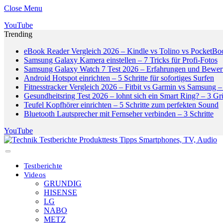
Close Menu
YouTube
Trending
eBook Reader Vergleich 2026 – Kindle vs Tolino vs PocketBo
Samsung Galaxy Kamera einstellen – 7 Tricks für Profi-Fotos
Samsung Galaxy Watch 7 Test 2026 – Erfahrungen und Bewer
Android Hotspot einrichten – 5 Schritte für sofortiges Surfen
Fitnesstracker Vergleich 2026 – Fitbit vs Garmin vs Samsung – 
Gesundheitsring Test 2026 – lohnt sich ein Smart Ring? – 3 G
Teufel Kopfhörer einrichten – 5 Schritte zum perfekten Sound
Bluetooth Lautsprecher mit Fernseher verbinden – 3 Schritte
YouTube
Testberichte
Videos
GRUNDIG
HISENSE
LG
NABO
METZ