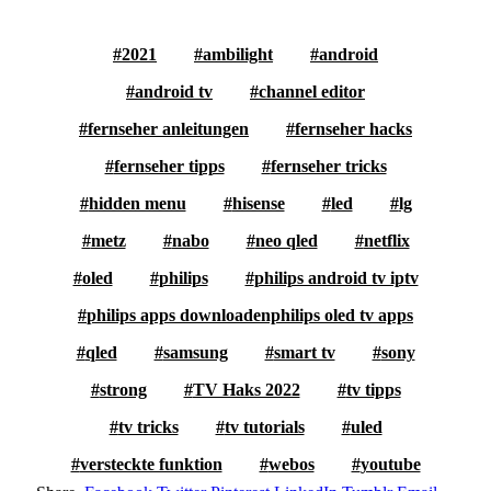
2021
ambilight
android
android tv
channel editor
fernseher anleitungen
fernseher hacks
fernseher tipps
fernseher tricks
hidden menu
hisense
led
lg
metz
nabo
neo qled
netflix
oled
philips
philips android tv iptv
philips apps downloadenphilips oled tv apps
qled
samsung
smart tv
sony
strong
TV Haks 2022
tv tipps
tv tricks
tv tutorials
uled
versteckte funktion
webos
youtube