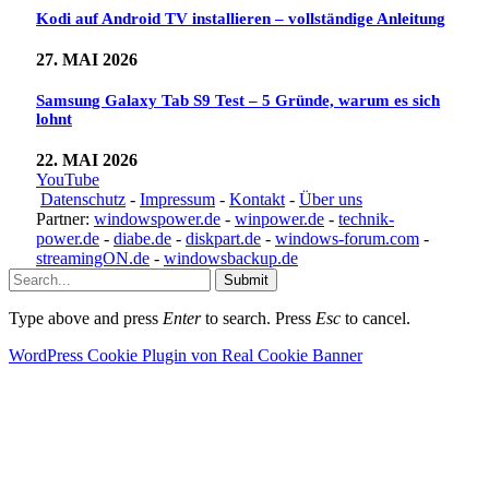
Kodi auf Android TV installieren – vollständige Anleitung
27. MAI 2026
Samsung Galaxy Tab S9 Test – 5 Gründe, warum es sich
lohnt
22. MAI 2026
YouTube
Datenschutz
-
Impressum
-
Kontakt
-
Über uns
Partner:
windowspower.de
-
winpower.de
-
technik-
power.de
-
diabe.de
-
diskpart.de
-
windows-forum.com
-
streamingON.de
-
windowsbackup.de
Submit
Type above and press
Enter
to search. Press
Esc
to cancel.
WordPress Cookie Plugin von Real Cookie Banner