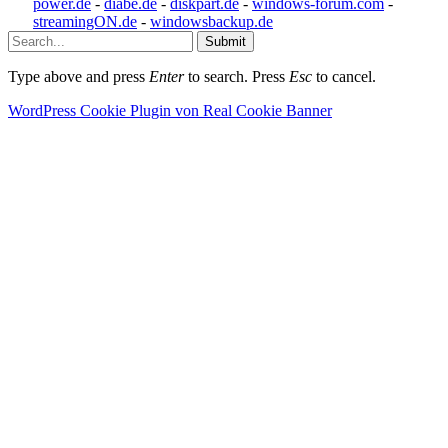
power.de
-
diabe.de
-
diskpart.de
-
windows-forum.com
-
streamingON.de
-
windowsbackup.de
Submit
Type above and press
Enter
to search. Press
Esc
to cancel.
WordPress Cookie Plugin von Real Cookie Banner