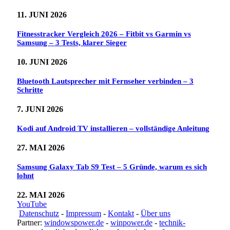
11. JUNI 2026
Fitnesstracker Vergleich 2026 – Fitbit vs Garmin vs
Samsung – 3 Tests, klarer Sieger
10. JUNI 2026
Bluetooth Lautsprecher mit Fernseher verbinden – 3
Schritte
7. JUNI 2026
Kodi auf Android TV installieren – vollständige Anleitung
27. MAI 2026
Samsung Galaxy Tab S9 Test – 5 Gründe, warum es sich
lohnt
22. MAI 2026
YouTube
Datenschutz
-
Impressum
-
Kontakt
-
Über uns
Partner:
windowspower.de
-
winpower.de
-
technik-