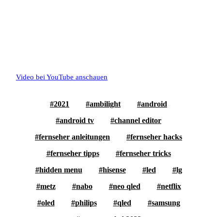
Video bei YouTube anschauen
2021
ambilight
android
android tv
channel editor
fernseher anleitungen
fernseher hacks
fernseher tipps
fernseher tricks
hidden menu
hisense
led
lg
metz
nabo
neo qled
netflix
oled
philips
qled
samsung