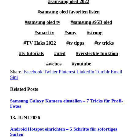
samsung oled 2022
samsung oled favoriten listen
samsung oled tv
samsung s95B oled
smart tv
sony
strong
TV Haks 2022
tv tipps
tv tricks
tv tutorials
uled
versteckte funktion
webos
youtube
Share.
Facebook
Twitter
Pinterest
LinkedIn
Tumblr
Email
Sini
Related
Posts
Samsung Galaxy Kamera einstellen – 7 Tricks für Profi-
Fotos
13. JUNI 2026
Android Hotspot einrichten – 5 Schritte für sofortiges
Surfen