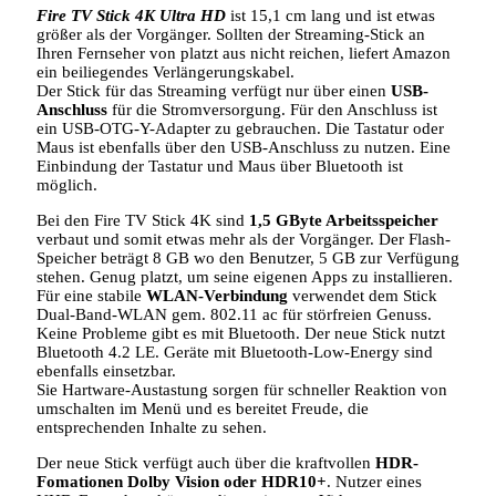
Fire TV Stick 4K Ultra HD
ist 15,1 cm lang und ist etwas
größer als der Vorgänger. Sollten der Streaming-Stick an
Ihren Fernseher von platzt aus nicht reichen, liefert Amazon
ein beiliegendes Verlängerungskabel.
Der Stick für das Streaming verfügt nur über einen
USB-
Anschluss
für die Stromversorgung. Für den Anschluss ist
ein USB-OTG-Y-Adapter zu gebrauchen. Die Tastatur oder
Maus ist ebenfalls über den USB-Anschluss zu nutzen. Eine
Einbindung der Tastatur und Maus über Bluetooth ist
möglich.
Bei den Fire TV Stick 4K sind
1,5 GByte Arbeitsspeicher
verbaut und somit etwas mehr als der Vorgänger. Der Flash-
Speicher beträgt 8 GB wo den Benutzer, 5 GB zur Verfügung
stehen. Genug platzt, um seine eigenen Apps zu installieren.
Für eine stabile
WLAN-Verbindung
verwendet dem Stick
Dual-Band-WLAN gem. 802.11 ac für störfreien Genuss.
Keine Probleme gibt es mit Bluetooth. Der neue Stick nutzt
Bluetooth 4.2 LE. Geräte mit Bluetooth-Low-Energy sind
ebenfalls einsetzbar.
Sie Hartware-Austastung sorgen für schneller Reaktion von
umschalten im Menü und es bereitet Freude, die
entsprechenden Inhalte zu sehen.
Der neue Stick verfügt auch über die kraftvollen
HDR-
Fomationen Dolby Vision oder HDR10+
. Nutzer eines