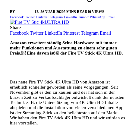
BY
VANGELIS
12. JANUAR 2020
5 MINS READ
10
VIEWS
Facebook
Twitter
Pinterest
Telegram
LinkedIn
Tumblr
WhatsApp
Email
Share
Facebook
Twitter
LinkedIn
Pinterest
Telegram
Email
Amazon erweitert ständig Seine Hardware mit immer
mehr Funktionen und Ausstattung zu einem sehr guten
Preis.￼ Eine davon ist￼ der Fire TV Stick 4K Ultra HD.
Das neue Fire TV Stick 4K Ultra HD von Amazon ist
erheblich schneller geworden als seine vorgegangen. Seit
November gibt es den zu kaufen und der hat sich in der
kurzen Zeit zu Verkaufsschlager entwickelt dank der neusten
Technik z. B. die Unterstützung von 4K-Ultra HD Inhalte
abspielen und die Installation von vielen verschiedenen App
ist der Streaming-Stick zu den beliebtesten auf den Markt.
Wir haben den Fire TV Stick 4K Ultra HD und wir würden es
hier vorstellen.