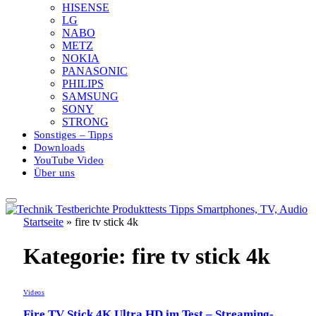
HISENSE
LG
NABO
METZ
NOKIA
PANASONIC
PHILIPS
SAMSUNG
SONY
STRONG
Sonstiges – Tipps
Downloads
YouTube Video
Über uns
Startseite
»
fire tv stick 4k
Kategorie:
fire tv stick 4k
Videos
Fire TV Stick 4K Ultra HD im Test – Streaming-