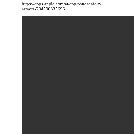
https://apps.apple.com/at/app/panasonic-tv-
remote-2/id590335696