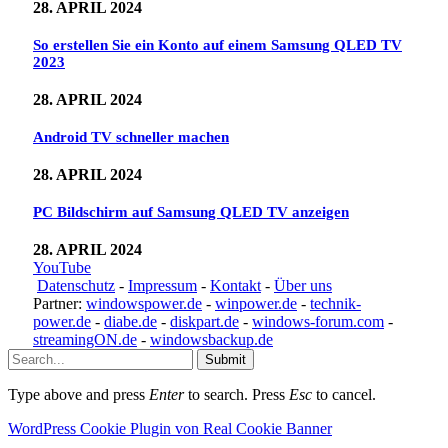
28. APRIL 2024
So erstellen Sie ein Konto auf einem Samsung QLED TV
2023
28. APRIL 2024
Android TV schneller machen
28. APRIL 2024
PC Bildschirm auf Samsung QLED TV anzeigen
28. APRIL 2024
YouTube
Datenschutz
-
Impressum
-
Kontakt
-
Über uns
Partner:
windowspower.de
-
winpower.de
-
technik-
power.de
-
diabe.de
-
diskpart.de
-
windows-forum.com
-
streamingON.de
-
windowsbackup.de
Submit
Type above and press
Enter
to search. Press
Esc
to cancel.
WordPress Cookie Plugin von Real Cookie Banner