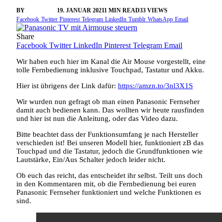
BY
VANGELIS
19. JANUAR 2021
1 MIN READ
33
VIEWS
Facebook
Twitter
Pinterest
Telegram
LinkedIn
Tumblr
WhatsApp
Email
Share
Facebook
Twitter
LinkedIn
Pinterest
Telegram
Email
Wir haben euch hier im Kanal die Air Mouse vorgestellt, eine
tolle Fernbedienung inklusive Touchpad, Tastatur und Akku.
Hier ist übrigens der Link dafür:
https://amzn.to/3nl3X1S
Wir wurden nun gefragt ob man einen Panasonic Fernseher
damit auch bedienen kann. Das wollten wir heute rausfinden
und hier ist nun die Anleitung, oder das Video dazu.
Bitte beachtet dass der Funktionsumfang je nach Hersteller
verschieden ist! Bei unseren Modell hier, funktioniert zB das
Touchpad und die Tastatur, jedoch die Grundfunktionen wie
Lautstärke, Ein/Aus Schalter jedoch leider nicht.
Ob euch das reicht, das entscheidet ihr selbst. Teilt uns doch
in den Kommentaren mit, ob die Fernbedienung bei euren
Panasonic Fernseher funktioniert und welche Funktionen es
sind.