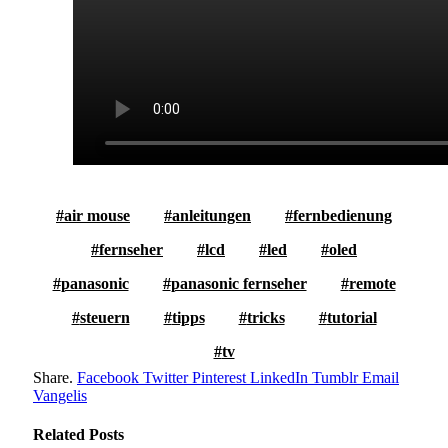
air mouse
anleitungen
fernbedienung
fernseher
lcd
led
oled
panasonic
panasonic fernseher
remote
steuern
tipps
tricks
tutorial
tv
Share.
Facebook
Twitter
Pinterest
LinkedIn
Tumblr
Email
Vangelis
Related
Posts