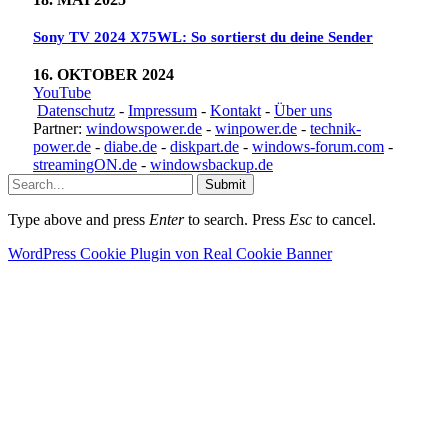
Sony TV 2024 X75WL: So sortierst du deine Sender
16. OKTOBER 2024
YouTube
Datenschutz
-
Impressum
-
Kontakt
-
Über uns
Partner:
windowspower.de
-
winpower.de
-
technik-
power.de
-
diabe.de
-
diskpart.de
-
windows-forum.com
-
streamingON.de
-
windowsbackup.de
Submit
Type above and press
Enter
to search. Press
Esc
to cancel.
WordPress Cookie Plugin von Real Cookie Banner