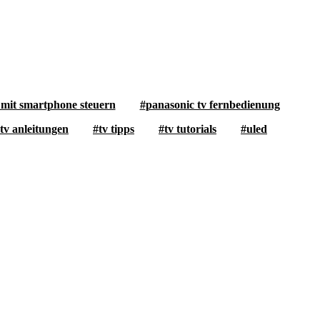
 mit smartphone steuern
panasonic tv fernbedienung
tv anleitungen
tv tipps
tv tutorials
uled