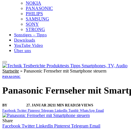
NOKIA
PANASONIC
PHILIPS
SAMSUNG
SONY
STRONG
Sonstiges – Tipps
Downloads
YouTube Video
Über uns
Startseite
»
Panasonic Fernseher mit Smartphone steuern
PANASONIC
Panasonic Fernseher mit Smart
BY
VANGELIS
27. JANUAR 2021
1 MIN READ
158
VIEWS
Facebook
Twitter
Pinterest
Telegram
LinkedIn
Tumblr
WhatsApp
Email
Share
Facebook
Twitter
LinkedIn
Pinterest
Telegram
Email