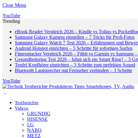
Close Menu
YouTube
Trending
eBook Reader Vergleich 2026 – Kindle vs Tolino vs PocketBo
Samsung Galaxy Kamera einstellen – 7 Tricks für Profi-Fotos
Samsung Galaxy Watch 7 Test 2026 – Erfahrungen und Bewer
Android Hotspot einrichten – 5 Schritte für sofortiges Surfen
Fitnesstracker Vergleich 2026 – Fitbit vs Garmin vs Samsung – 
Gesundheitsring Test 2026 – lohnt sich ein Smart Ring? – 3 G
Teufel Kopfhörer einrichten – 5 Schritte zum perfekten Sound
Bluetooth Lautsprecher mit Fernseher verbinden – 3 Schritte
YouTube
Testberichte
Videos
GRUNDIG
HISENSE
LG
NABO
METZ