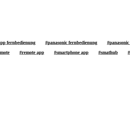
app fernbedienung
panasonic fernbedienung
panasonic
emote
remote app
smartphone app
smathub