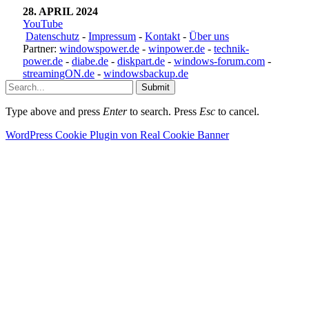
28. APRIL 2024
YouTube
Datenschutz
-
Impressum
-
Kontakt
-
Über uns
Partner:
windowspower.de
-
winpower.de
-
technik-
power.de
-
diabe.de
-
diskpart.de
-
windows-forum.com
-
streamingON.de
-
windowsbackup.de
Submit
Type above and press
Enter
to search. Press
Esc
to cancel.
WordPress Cookie Plugin von Real Cookie Banner