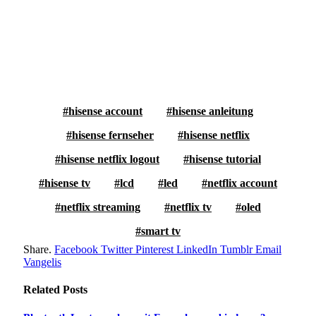
hisense account
hisense anleitung
hisense fernseher
hisense netflix
hisense netflix logout
hisense tutorial
hisense tv
lcd
led
netflix account
netflix streaming
netflix tv
oled
smart tv
Share.
Facebook
Twitter
Pinterest
LinkedIn
Tumblr
Email
Vangelis
Related
Posts