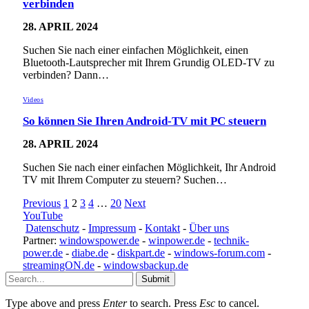
verbinden
28. APRIL 2024
Suchen Sie nach einer einfachen Möglichkeit, einen
Bluetooth-Lautsprecher mit Ihrem Grundig OLED-TV zu
verbinden? Dann…
Videos
So können Sie Ihren Android-TV mit PC steuern
28. APRIL 2024
Suchen Sie nach einer einfachen Möglichkeit, Ihr Android
TV mit Ihrem Computer zu steuern? Suchen…
Previous
1
2
3
4
…
20
Next
YouTube
Datenschutz
-
Impressum
-
Kontakt
-
Über uns
Partner:
windowspower.de
-
winpower.de
-
technik-
power.de
-
diabe.de
-
diskpart.de
-
windows-forum.com
-
streamingON.de
-
windowsbackup.de
Submit
Type above and press
Enter
to search. Press
Esc
to cancel.