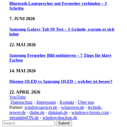
Bluetooth Lautsprecher mit Fernseher verbinden – 3
Schritte
7. JUNI 2026
Samsung Galaxy Tab S9 Test – 5 Gründe, warum es sich
lohnt
22. MAI 2026
Samsung Fernseher Bild optimieren – 7 Tipps für klare
Farben
14. MAI 2026
Hisense QLED vs Samsung QLED – welcher ist besser?
22. APRIL 2026
YouTube
Datenschutz
-
Impressum
-
Kontakt
-
Über uns
Partner:
windowspower.de
-
winpower.de
-
technik-
power.de
-
diabe.de
-
diskpart.de
-
windows-forum.com
-
streamingON.de
-
windowsbackup.de
Submit