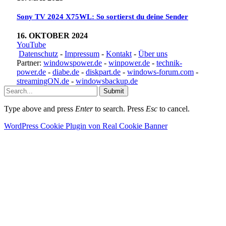
Sony TV 2024 X75WL: So sortierst du deine Sender
16. OKTOBER 2024
YouTube
Datenschutz
-
Impressum
-
Kontakt
-
Über uns
Partner:
windowspower.de
-
winpower.de
-
technik-
power.de
-
diabe.de
-
diskpart.de
-
windows-forum.com
-
streamingON.de
-
windowsbackup.de
Submit
Type above and press
Enter
to search. Press
Esc
to cancel.
WordPress Cookie Plugin von Real Cookie Banner