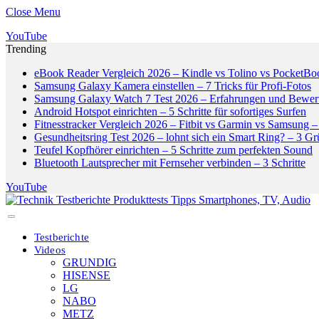
Close Menu
YouTube
Trending
eBook Reader Vergleich 2026 – Kindle vs Tolino vs PocketBo
Samsung Galaxy Kamera einstellen – 7 Tricks für Profi-Fotos
Samsung Galaxy Watch 7 Test 2026 – Erfahrungen und Bewer
Android Hotspot einrichten – 5 Schritte für sofortiges Surfen
Fitnesstracker Vergleich 2026 – Fitbit vs Garmin vs Samsung – 
Gesundheitsring Test 2026 – lohnt sich ein Smart Ring? – 3 G
Teufel Kopfhörer einrichten – 5 Schritte zum perfekten Sound
Bluetooth Lautsprecher mit Fernseher verbinden – 3 Schritte
YouTube
Testberichte
Videos
GRUNDIG
HISENSE
LG
NABO
METZ