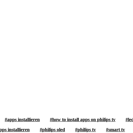
apps installieren
how to install apps on philips tv
le
pps installieren
philips oled
philips tv
smart tv